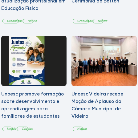
atualização profissional em
Cerimônia do Botton
Educação Física
Graduação
Notícia
Graduação
Notícia
Unoesc promove formação
Unoesc Videira recebe
sobre desenvolvimento e
Moção de Aplauso da
aprendizagem para
Câmara Municipal de
familiares de estudantes
Videira
dos Colégios
Notícia
Colégios
Notícia