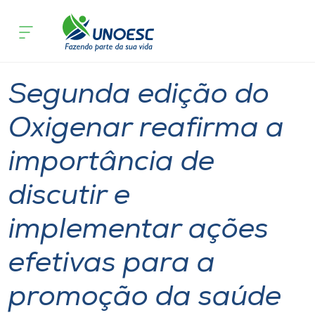
Página inicial
O que acontece
Segunda edição do Oxigenar reafirma 
Cursos
Notícia
Notícia de evento
Xanxerê
Onde estamos
Segunda edição do
Pesquisa
Oxigenar reafirma a
importância de
Atendimento ao Estudante
discutir e
Portal de Ensino
implementar ações
A
efetivas para a
Unoesc
promoção da saúde
Internacionalização