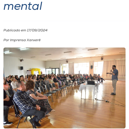
mental
I.nova
Diplomados
Publicado em 17/09/2024
Por Imprensa Xanxerê
Cultura
CPA
Biblioteca
Editora
Rádio