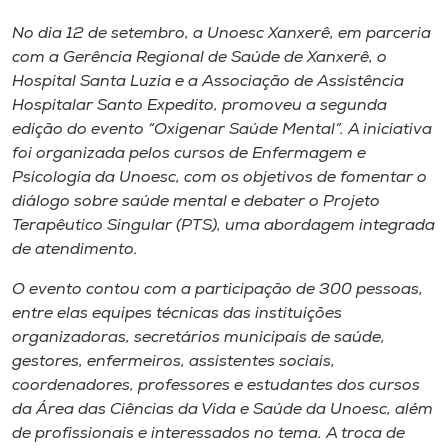
Museu
No dia 12 de setembro, a Unoesc Xanxerê, em parceria
com a Gerência Regional de Saúde de Xanxerê, o
Unoesc
Hospital Santa Luzia e a Associação de Assistência
Store
Hospitalar Santo Expedito, promoveu a segunda
edição do evento “Oxigenar Saúde Mental”. A iniciativa
foi organizada pelos cursos de Enfermagem e
Psicologia da Unoesc, com os objetivos de fomentar o
Selecione
diálogo sobre saúde mental e debater o Projeto
o idioma
Terapêutico Singular (PTS), uma abordagem integrada
de atendimento.
O evento contou com a participação de 300 pessoas,
A+
entre elas equipes técnicas das instituições
A-
organizadoras, secretários municipais de saúde,
gestores, enfermeiros, assistentes sociais,
coordenadores, professores e estudantes dos cursos
da Área das Ciências da Vida e Saúde da Unoesc, além
de profissionais e interessados no tema. A troca de