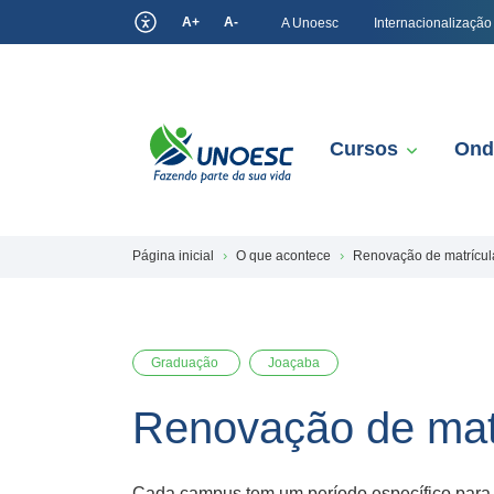
A+
A-
A Unoesc
Internacionalização
Cursos
Ond
Página inicial
O que acontece
Renovação de matrícula 
Graduação
Joaçaba
Renovação de matrí
Cada campus tem um período específico para 