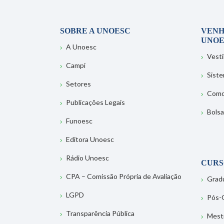
SOBRE A UNOESC
VENH
UNOE
A Unoesc
Vesti
Campi
Sist
Setores
Como
Publicações Legais
Bolsa
Funoesc
Editora Unoesc
Rádio Unoesc
CURS
CPA – Comissão Própria de Avaliação
Grad
LGPD
Pós-
Transparência Pública
Mest