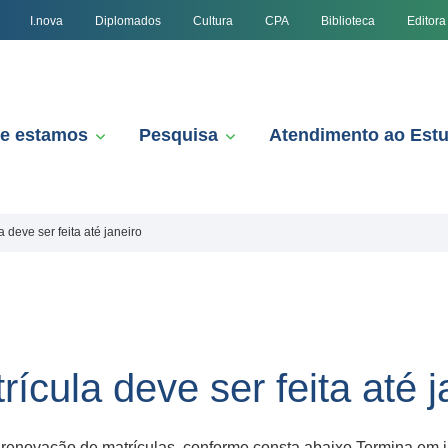
I.nova
Diplomados
Cultura
CPA
Biblioteca
Editora
e estamos
Pesquisa
Atendimento ao Est
deve ser feita até janeiro
cula deve ser feita até j
renovação de matrículas, conforme consta abaixo Termina em j