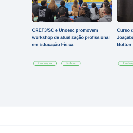
CREF3/SC e Unoesc promovem
Curso d
workshop de atualização profissional
Joaçaba
em Educação Física
Botton
Graduação
Notícia
Gradua