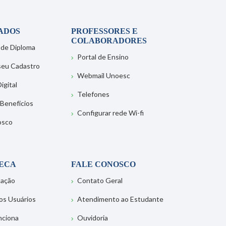
ADOS
PROFESSORES E
COLABORADORES
 de Diploma
Portal de Ensino
 seu Cadastro
Webmail Unoesc
igital
Telefones
 Benefícios
Configurar rede Wi-fi
osco
TECA
FALE CONOSCO
tação
Contato Geral
os Usuários
Atendimento ao Estudante
nciona
Ouvidoria