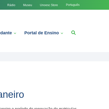
Português
Rádio
Museu
Unoesc Store
udante
Portal de Ensino
aneiro
aneiro o período de renovação de matriculas