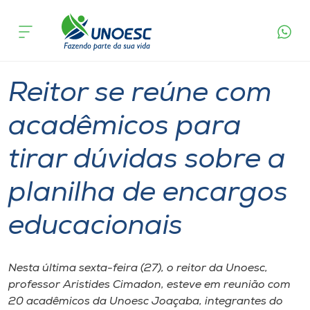
Página
O que
Reitor se reúne com acadêmicos para tirar
inicial
acontece
dúvidas sobre a planilha de encargos
Cursos
educacionais
Graduação
Reitoria
Joaçaba
Onde estamos
Reitor se reúne com
Pesquisa
acadêmicos para
tirar dúvidas sobre a
Atendimento ao Estudante
planilha de encargos
Portal de Ensino
educacionais
A
Unoesc
Nesta última sexta-feira (27), o reitor da Unoesc,
professor Aristides Cimadon, esteve em reunião com
Internacionalização
20 acadêmicos da Unoesc Joaçaba, integrantes do