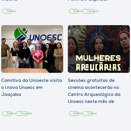
Notícia
Notícia
Inovação
Comitiva da Unioeste visita
Sessões gratuitas de
o I.nova Unoesc em
cinema acontecerão no
Joaçaba
Centro Arqueológico da
Unoesc neste mês de
agosto
Notícia
Inovação
Notícia
Cultura