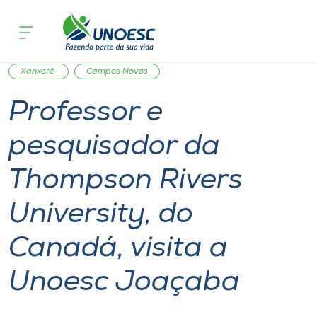
Página inicial
O que acontece
Professor e pesquisador da Thompson 
Cursos
Notícia
International
Reitoria
Joaçaba
Onde estamos
Xanxerê
Campos Novos
Professor e
Pesquisa
pesquisador da
Atendimento ao Estudante
Thompson Rivers
Portal de Ensino
University, do
Canadá, visita a
A
Unoesc
Unoesc Joaçaba
Internacionalização