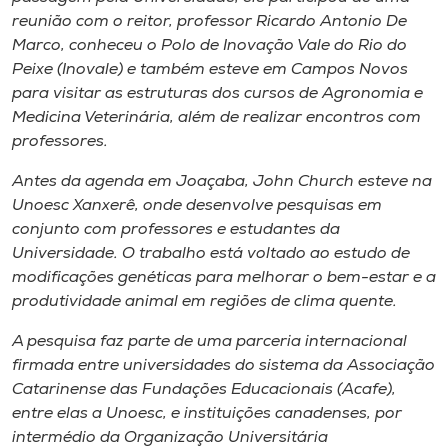
Museu
reunião com o reitor, professor Ricardo Antonio De
Marco, conheceu o Polo de Inovação Vale do Rio do
Unoesc
Peixe (Inovale) e também esteve em Campos Novos
para visitar as estruturas dos cursos de Agronomia e
Store
Medicina Veterinária, além de realizar encontros com
professores.
Antes da agenda em Joaçaba, John Church esteve na
Selecione
Unoesc Xanxerê, onde desenvolve pesquisas em
o idioma
conjunto com professores e estudantes da
Universidade. O trabalho está voltado ao estudo de
modificações genéticas para melhorar o bem-estar e a
A+
produtividade animal em regiões de clima quente.
A-
A pesquisa faz parte de uma parceria internacional
firmada entre universidades do sistema da Associação
Catarinense das Fundações Educacionais (Acafe),
entre elas a Unoesc, e instituições canadenses, por
intermédio da Organização Universitária