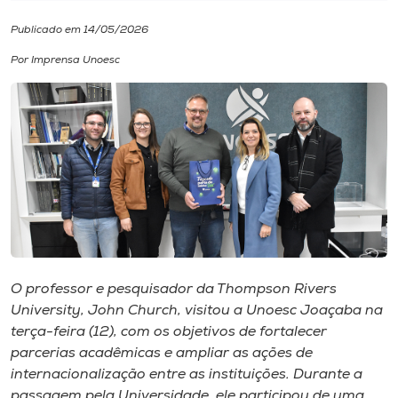
Publicado em 14/05/2026
I.nova
Por Imprensa Unoesc
Diplomados
Cultura
CPA
Biblioteca
O professor e pesquisador da Thompson Rivers
Editora
University, John Church, visitou a Unoesc Joaçaba na
terça-feira (12), com os objetivos de fortalecer
parcerias acadêmicas e ampliar as ações de
Rádio
internacionalização entre as instituições. Durante a
passagem pela Universidade, ele participou de uma