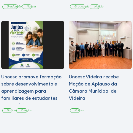
Graduação
Notícia
Graduação
Notícia
Unoesc promove formação
Unoesc Videira recebe
sobre desenvolvimento e
Moção de Aplauso da
aprendizagem para
Câmara Municipal de
familiares de estudantes
Videira
dos Colégios
Notícia
Colégios
Notícia