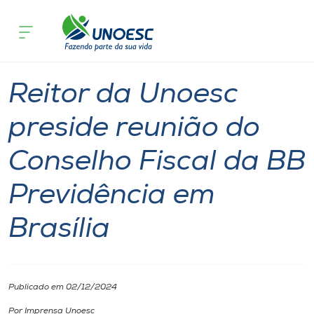
Página inicial
O que acontece
Reitor da Unoesc preside reunião do C
Cursos
Notícia
Reitoria
Joaçaba
Onde estamos
Reitor da Unoesc
Pesquisa
preside reunião do
Conselho Fiscal da BB
Atendimento ao Estudante
Previdência em
Portal de Ensino
Brasília
A
Unoesc
Publicado em 02/12/2024
Internacionalização
Por Imprensa Unoesc