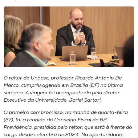
I.nova
Diplomados
Cultura
CPA
O reitor da Unoesc, professor Ricardo Antonio De
Marco, cumpriu agenda em Brasília (DF) na última
Biblioteca
semana. A viagem foi acompanhada pelo diretor
Executivo da Universidade, Jarlei Sartori.
Editora
O primeiro compromisso, na manhã de quarta-feira
(27), foi a reunião do Conselho Fiscal da BB
Rádio
Previdência, presidida pelo reitor, que está à frente do
cargo desde setembro de 2024. Na oportunidade,