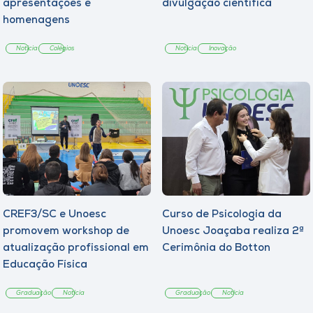
apresentações e
divulgação científica
homenagens
Notícia
Colégios
Notícia
Inovação
CREF3/SC e Unoesc
Curso de Psicologia da
promovem workshop de
Unoesc Joaçaba realiza 2ª
atualização profissional em
Cerimônia do Botton
Educação Física
Graduação
Notícia
Graduação
Notícia