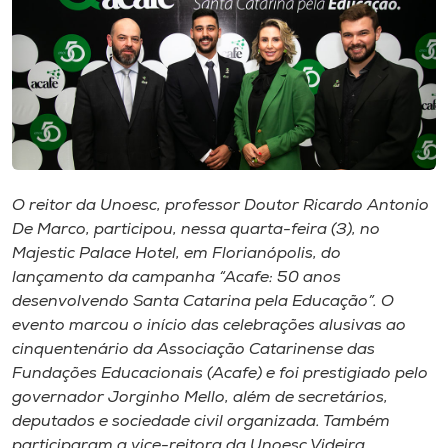
I.nova
Diplomados
Cultura
O reitor da Unoesc, professor Doutor Ricardo Antonio
CPA
De Marco, participou, nessa quarta-feira (3), no
Majestic Palace Hotel, em Florianópolis, do
lançamento da campanha “Acafe: 50 anos
Biblioteca
desenvolvendo Santa Catarina pela Educação”. O
evento marcou o início das celebrações alusivas ao
Editora
cinquentenário da Associação Catarinense das
Fundações Educacionais (Acafe) e foi prestigiado pelo
governador Jorginho Mello, além de secretários,
Rádio
deputados e sociedade civil organizada. Também
participaram a vice-reitora da Unoesc Videira,