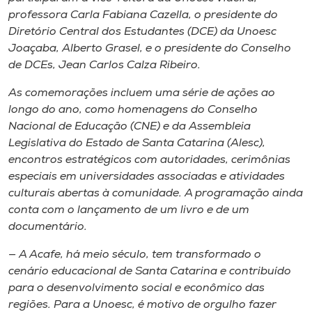
Museu
professora Carla Fabiana Cazella, o presidente do
Diretório Central dos Estudantes (DCE) da Unoesc
Unoesc
Joaçaba, Alberto Grasel, e o presidente do Conselho
de DCEs, Jean Carlos Calza Ribeiro.
Store
As comemorações incluem uma série de ações ao
longo do ano, como homenagens do Conselho
Nacional de Educação (CNE) e da Assembleia
Selecione
Legislativa do Estado de Santa Catarina (Alesc),
o idioma
encontros estratégicos com autoridades, cerimônias
especiais em universidades associadas e atividades
culturais abertas à comunidade. A programação ainda
A+
conta com o lançamento de um livro e de um
A-
documentário.
— A Acafe, há meio século, tem transformado o
cenário educacional de Santa Catarina e contribuído
para o desenvolvimento social e econômico das
regiões. Para a Unoesc, é motivo de orgulho fazer