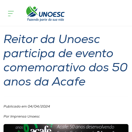
Página inicial
O que acontece
Reitor da Unoesc participa de evento
Cursos
Notícia
Reitoria
Onde estamos
Reitor da Unoesc
Pesquisa
participa de evento
comemorativo dos 50
Atendimento ao Estudante
anos da Acafe
Portal de Ensino
A
Publicado em 04/04/2024
Unoesc
Por Imprensa Unoesc
Internacionalização