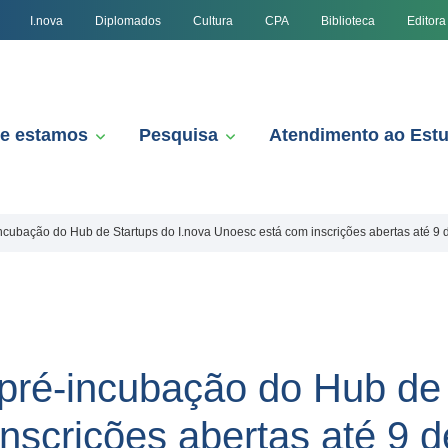
I.nova
Diplomados
Cultura
CPA
Biblioteca
Editora
e estamos
Pesquisa
Atendimento ao Est
ncubação do Hub de Startups do I.nova Unoesc está com inscrições abertas até 9 
pré-incubação do Hub de 
nscrições abertas até 9 d