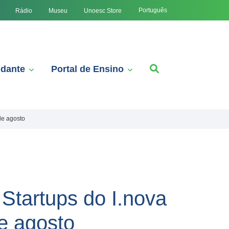
Português
Rádio
Museu
Unoesc Store
udante
Portal de Ensino
de agosto
Startups do I.nova
e agosto