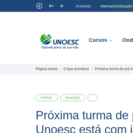
A+
A-
A Unoesc
Internacionalização
Cursos
Ond
Página inicial
O que acontece
Próxima turma de pré-i
Notícia
Inovação
Próxima turma de 
Unoesc está com i