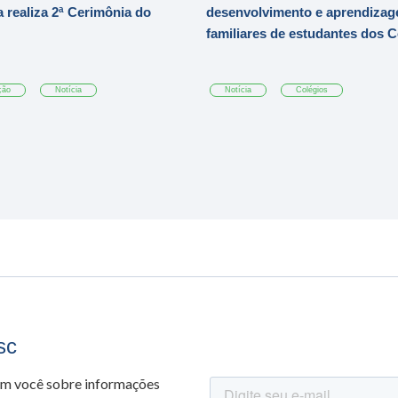
 realiza 2ª Cerimônia do
desenvolvimento e aprendizag
familiares de estudantes dos 
ção
Notícia
Notícia
Colégios
sc
om você sobre informações