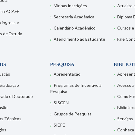
bular
Minhas inscrições
Atualize
ema ACAFE
Secretaria Acadêmica
Diploma D
 ingressar
Calendário Acadêmico
Cursos e
s de Estudo
Atendimento ao Estudante
Fale Con
OS
PESQUISA
BIBLIO
uação
Apresentação
Apresen
Graduação
Programas de Incentivo à
Acesso a
Pesquisa
rado e Doutorado
Como Fu
SISGEN
nsão
Bibliotec
Grupos de Pesquisa
os Técnicos
Serviços
SIEPE
gios
Conheça 