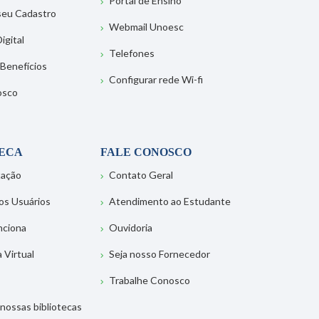
Portal de Ensino
 seu Cadastro
Webmail Unoesc
igital
Telefones
 Benefícios
Configurar rede Wi-fi
osco
TECA
FALE CONOSCO
tação
Contato Geral
os Usuários
Atendimento ao Estudante
nciona
Ouvidoria
a Virtual
Seja nosso Fornecedor
Trabalhe Conosco
nossas bibliotecas