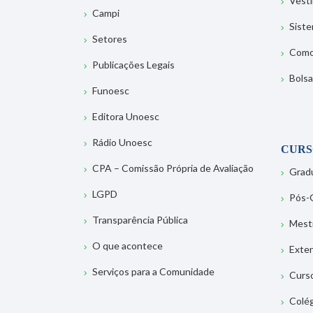
Vesti
Campi
Sist
Setores
Como
Publicações Legais
Bolsa
Funoesc
Editora Unoesc
Rádio Unoesc
CURS
CPA – Comissão Própria de Avaliação
Grad
LGPD
Pós-
Transparência Pública
Mest
O que acontece
Exte
Serviços para a Comunidade
Curs
Colé