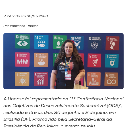
I.nova
Publicado em 06/07/2026
Por Imprensa Unoesc
Diplomados
Cultura
CPA
Biblioteca
Editora
A Unoesc foi representada na “1ª Conferência Nacional
dos Objetivos de Desenvolvimento Sustentável (ODS)”,
realizada entre os dias 30 de junho e 2 de julho, em
Rádio
Brasília (DF). Promovido pela Secretaria-Geral da
Presidência da República, o evento reuniu