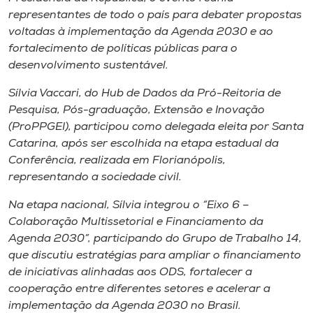
Museu
representantes de todo o país para debater propostas
voltadas à implementação da Agenda 2030 e ao
Unoesc
fortalecimento de políticas públicas para o
desenvolvimento sustentável.
Store
Sílvia Vaccari, do Hub de Dados da Pró-Reitoria de
Pesquisa, Pós-graduação, Extensão e Inovação
(ProPPGEI), participou como delegada eleita por Santa
Selecione
Catarina, após ser escolhida na etapa estadual da
o idioma
Conferência, realizada em Florianópolis,
representando a sociedade civil.
Na etapa nacional, Sílvia integrou o “Eixo 6 –
A+
Colaboração Multissetorial e Financiamento da
A-
Agenda 2030”, participando do Grupo de Trabalho 14,
que discutiu estratégias para ampliar o financiamento
de iniciativas alinhadas aos ODS, fortalecer a
cooperação entre diferentes setores e acelerar a
implementação da Agenda 2030 no Brasil.