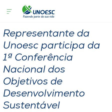
Página inicial
O que acontece
Representante da Unoesc participa da
Cursos
Notícia
Sustentabilidade
Onde estamos
Representante da
Pesquisa
Unoesc participa da
1ª Conferência
Atendimento ao Estudante
Nacional dos
Portal de Ensino
Objetivos de
A
Desenvolvimento
Unoesc
Sustentável
Internacionalização