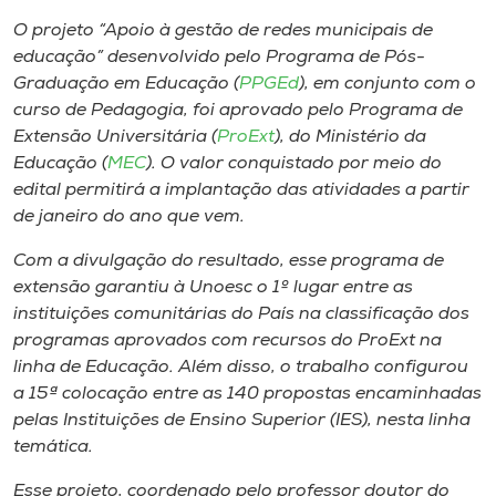
Museu
O projeto “Apoio à gestão de redes municipais de
educação” desenvolvido pelo Programa de Pós-
Unoesc
Graduação em Educação (
PPGEd
), em conjunto com o
Store
curso de Pedagogia, foi aprovado pelo Programa de
Extensão Universitária (
ProExt
), do Ministério da
Educação (
MEC
). O valor conquistado por meio do
edital permitirá a implantação das atividades a partir
Selecione
de janeiro do ano que vem.
o idioma
Com a divulgação do resultado, esse programa de
extensão garantiu à Unoesc o 1º lugar entre as
instituições comunitárias do País na classificação dos
A+
programas aprovados com recursos do ProExt na
A-
linha de Educação. Além disso, o trabalho configurou
a 15ª colocação entre as 140 propostas encaminhadas
pelas Instituições de Ensino Superior (IES), nesta linha
temática.
Esse projeto, coordenado pelo professor doutor do