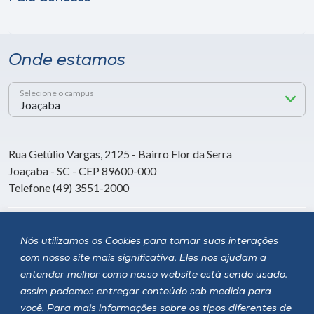
Onde estamos
Selecione o campus
Rua Getúlio Vargas, 2125 - Bairro Flor da Serra
Joaçaba - SC - CEP 89600-000
Telefone (49) 3551-2000
Siga a Unoesc
Nós utilizamos os Cookies para tornar suas interações
com nosso site mais significativa. Eles nos ajudam a
entender melhor como nosso website está sendo usado,
assim podemos entregar conteúdo sob medida para
você. Para mais informações sobre os tipos diferentes de