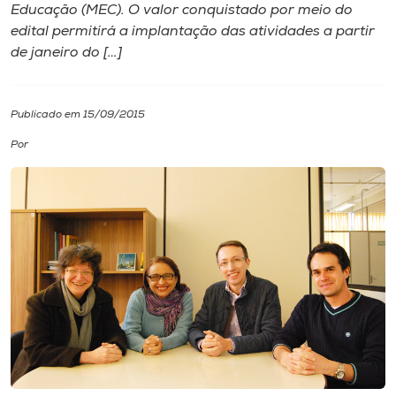
Educação (MEC). O valor conquistado por meio do
edital permitirá a implantação das atividades a partir
I.nova
de janeiro do […]
Diplomados
Publicado em 15/09/2015
Cultura
Por
CPA
Biblioteca
Editora
Rádio