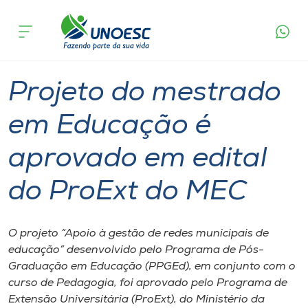
Página
O que
Projeto do mestrado em Educação é aprovado
inicial
acontece
em edital do ProExt do MEC
Cursos
Graduação
Mestrado
Joaçaba
Onde estamos
Projeto do mestrado
Pesquisa
em Educação é
aprovado em edital
Atendimento ao Estudante
do ProExt do MEC
Portal de Ensino
O projeto “Apoio à gestão de redes municipais de
A
educação” desenvolvido pelo Programa de Pós-
Unoesc
Graduação em Educação (PPGEd), em conjunto com o
curso de Pedagogia, foi aprovado pelo Programa de
Internacionalização
Extensão Universitária (ProExt), do Ministério da