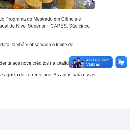
s do Programa de Mestrado em Ciência e
oal de Nível Superior – CAPES. São cinco
didato, também observado o limite de
dente aos nove créditos na totalidade.
de agosto do corrente ano. As aulas para essas