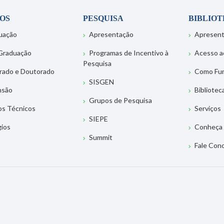
OS
PESQUISA
BIBLIO
uação
Apresentação
Apresen
Graduação
Programas de Incentivo à
Acesso a
Pesquisa
rado e Doutorado
Como Fu
SISGEN
nsão
Bibliotec
Grupos de Pesquisa
os Técnicos
Serviços
SIEPE
gios
Conheça 
Summit
Fale Con