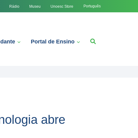
Português
Rádio
Museu
Unoesc Store
udante
Portal de Ensino
nologia abre