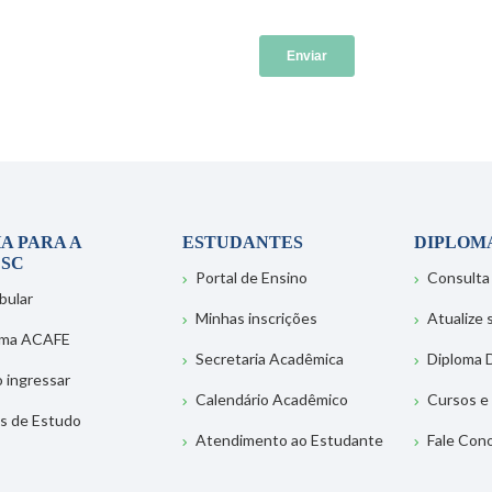
A PARA A
ESTUDANTES
DIPLOM
SC
Portal de Ensino
Consulta
bular
Minhas inscrições
Atualize
ema ACAFE
Secretaria Acadêmica
Diploma D
 ingressar
Calendário Acadêmico
Cursos e
s de Estudo
Atendimento ao Estudante
Fale Con