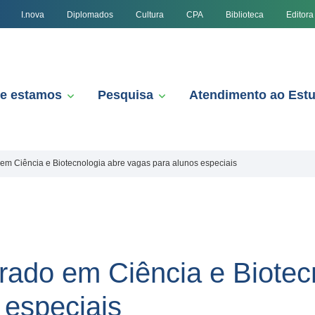
I.nova
Diplomados
Cultura
CPA
Biblioteca
Editora
e estamos
Pesquisa
Atendimento ao Est
m Ciência e Biotecnologia abre vagas para alunos especiais
ado em Ciência e Biotec
 especiais