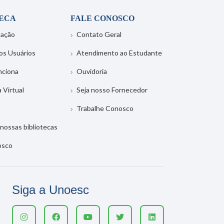
TECA
FALE CONOSCO
tação
Contato Geral
os Usuários
Atendimento ao Estudante
nciona
Ouvidoria
a Virtual
Seja nosso Fornecedor
Trabalhe Conosco
nossas bibliotecas
osco
Siga a Unoesc