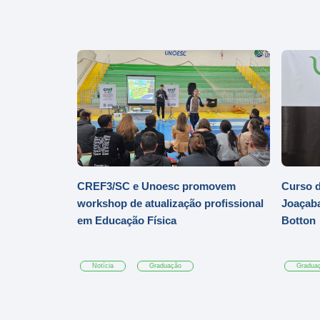
CREF3/SC e Unoesc promovem
Curso d
workshop de atualização profissional
Joaçaba
em Educação Física
Botton
Notícia
Graduação
Gradua