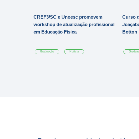
CREF3/SC e Unoesc promovem
Curso d
workshop de atualização profissional
Joaçaba
em Educação Física
Botton
Graduação
Notícia
Gradua