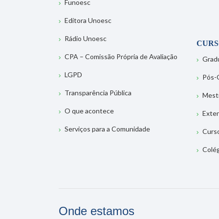
Funoesc
Editora Unoesc
Rádio Unoesc
CURS
CPA – Comissão Própria de Avaliação
Grad
LGPD
Pós-
Transparência Pública
Mest
O que acontece
Exte
Serviços para a Comunidade
Curs
Colé
Onde estamos