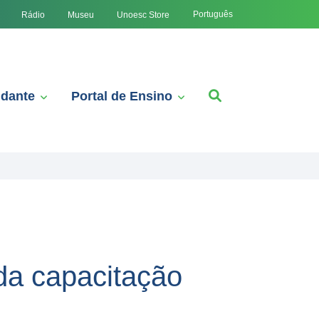
Português
Rádio
Museu
Unoesc Store
udante
Portal de Ensino
da capacitação