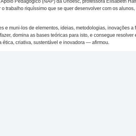
poio Pedagógico (NAP) da Unoesc, professora Elisabeth Hafner
o trabalho riquíssimo que se quer desenvolver com os alunos,
es e muni-los de elementos, ideias, metodologias, inovações a
fazer, domina as bases teóricas para isto, e consegue resolve
a ética, criativa, sustentável e inovadora — afirmou.