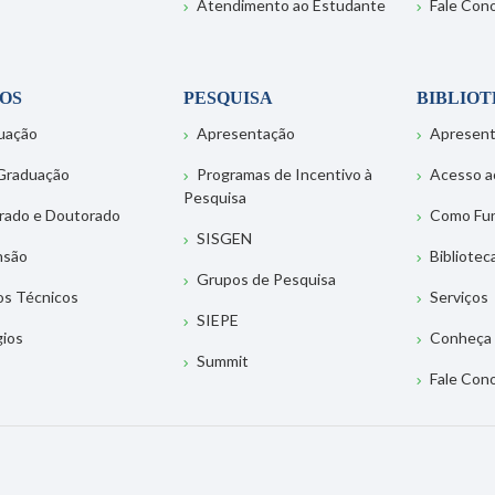
Atendimento ao Estudante
Fale Con
OS
PESQUISA
BIBLIO
uação
Apresentação
Apresen
Graduação
Programas de Incentivo à
Acesso a
Pesquisa
rado e Doutorado
Como Fu
SISGEN
nsão
Bibliotec
Grupos de Pesquisa
os Técnicos
Serviços
SIEPE
gios
Conheça 
Summit
Fale Con