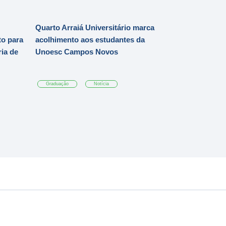
Quarto Arraiá Universitário marca
o para
acolhimento aos estudantes da
ia de
Unoesc Campos Novos
Graduação
Notícia