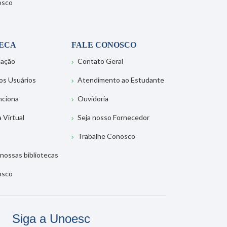
osco
TECA
FALE CONOSCO
tação
Contato Geral
os Usuários
Atendimento ao Estudante
nciona
Ouvidoria
a Virtual
Seja nosso Fornecedor
Trabalhe Conosco
nossas bibliotecas
osco
Siga a Unoesc