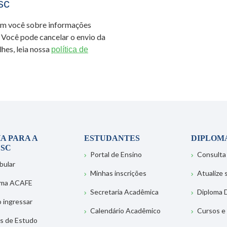
sc
om você sobre informações
 Você pode cancelar o envio da
hes, leia nossa
política de
A PARA A
ESTUDANTES
DIPLOM
SC
Portal de Ensino
Consulta
bular
Minhas inscrições
Atualize
ema ACAFE
Secretaria Acadêmica
Diploma D
 ingressar
Calendário Acadêmico
Cursos e
s de Estudo