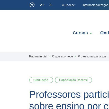
A+
A-
A Unoesc
Internacionalização
Cursos
Ond
Página inicial
O que acontece
Professores participam
Graduação
Capacitação Docente
Professores parti
sobre ensino por 