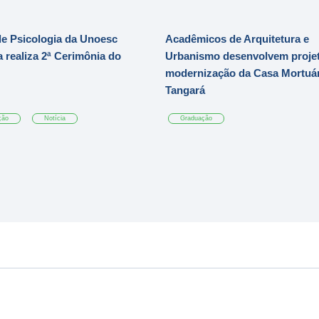
e Psicologia da Unoesc
Acadêmicos de Arquitetura e
 realiza 2ª Cerimônia do
Urbanismo desenvolvem projet
modernização da Casa Mortuár
Tangará
ção
Notícia
Graduação