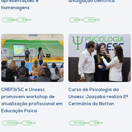
apresentações e
divulgação científica
homenagens
Colégios
Notícia
Notícia
Inovação
CREF3/SC e Unoesc
Curso de Psicologia da
promovem workshop de
Unoesc Joaçaba realiza 2ª
atualização profissional em
Cerimônia do Botton
Educação Física
Graduação
Notícia
Graduação
Notícia