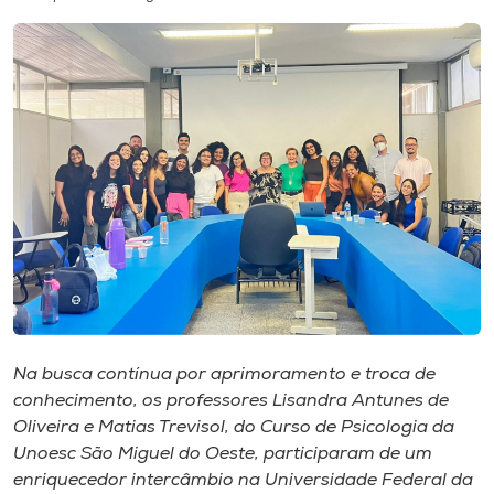
I.nova
Diplomados
Cultura
CPA
Biblioteca
Editora
Na busca contínua por aprimoramento e troca de
conhecimento, os professores Lisandra Antunes de
Oliveira e Matias Trevisol, do Curso de Psicologia da
Rádio
Unoesc São Miguel do Oeste, participaram de um
enriquecedor intercâmbio na Universidade Federal da