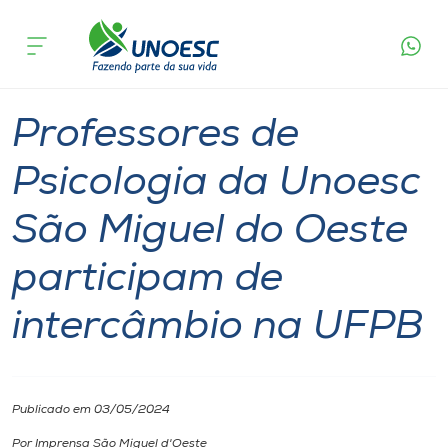
Página
O que
Professores de Psicologia da Unoesc São Miguel
inicial
acontece
do Oeste participam de intercâmbio na UFPB
Cursos
Notícia
Unoesc
São Miguel do Oeste
Onde estamos
Professores de
Pesquisa
Psicologia da Unoesc
São Miguel do Oeste
Atendimento ao Estudante
participam de
Portal de Ensino
intercâmbio na UFPB
A
Unoesc
Publicado em 03/05/2024
Internacionalização
Por Imprensa São Miguel d'Oeste