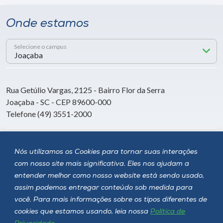
Onde estamos
Selecione o campus
Rua Getúlio Vargas, 2125 - Bairro Flor da Serra
Joaçaba - SC - CEP 89600-000
Telefone (49) 3551-2000
Siga a Unoesc
Nós utilizamos os Cookies para tornar suas interações
com nosso site mais significativa. Eles nos ajudam a
entender melhor como nosso website está sendo usado,
assim podemos entregar conteúdo sob medida para
você. Para mais informações sobre os tipos diferentes de
cookies que estamos usando, leia nossa
Política de