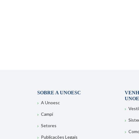
SOBRE A UNOESC
VENH
UNOE
A Unoesc
Vesti
Campi
Sist
Setores
Como
Publicações Legais