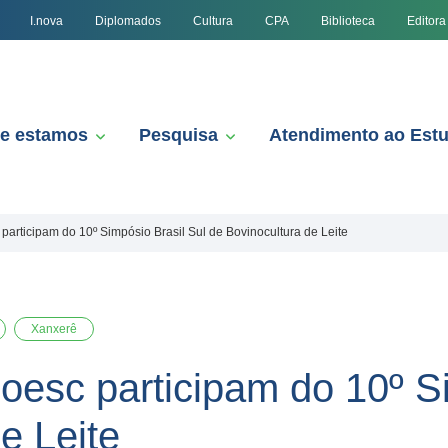
I.nova
Diplomados
Cultura
CPA
Biblioteca
Editora
e estamos
Pesquisa
Atendimento ao Est
participam do 10º Simpósio Brasil Sul de Bovinocultura de Leite
Xanxerê
oesc participam do 10º Si
e Leite