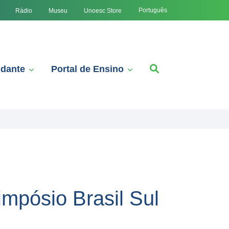
Português
Rádio
Museu
Unoesc Store
udante
Portal de Ensino
mpósio Brasil Sul