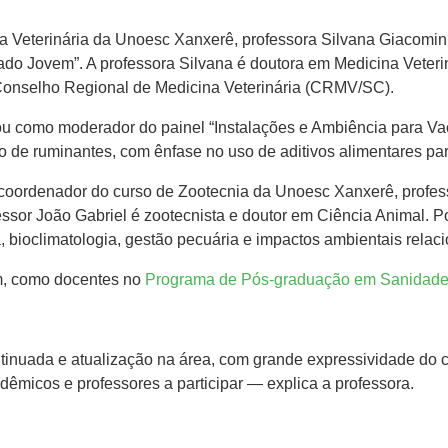
 Veterinária da Unoesc Xanxerê, professora Silvana Giacomini C
ado Jovem”. A professora Silvana é doutora em Medicina Veter
 Conselho Regional de Medicina Veterinária (CRMV/SC).
tuou como moderador do painel “Instalações e Ambiência para Vac
o de ruminantes, com ênfase no uso de aditivos alimentares pa
coordenador do curso de Zootecnia da Unoesc Xanxerê, profess
sor João Gabriel é zootecnista e doutor em Ciência Animal. Po
a, bioclimatologia, gestão pecuária e impactos ambientais rela
m, como docentes no
Programa de Pós-graduação em Sanidade
inuada e atualização na área, com grande expressividade do c
dêmicos e professores a participar — explica a professora.