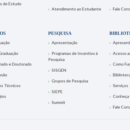
s de Estudo
Atendimento ao Estudante
Fale Con
OS
PESQUISA
BIBLIO
uação
Apresentação
Apresen
Graduação
Programas de Incentivo à
Acesso a
Pesquisa
rado e Doutorado
Como Fu
SISGEN
nsão
Bibliotec
Grupos de Pesquisa
os Técnicos
Serviços
SIEPE
gios
Conheça 
Summit
Fale Con