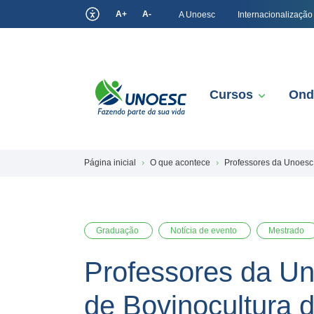
A+
A-
A Unoesc
Internacionalização
Cursos
Ond
Página inicial
O que acontece
Professores da Unoesc 
Graduação
Notícia de evento
Mestrado
Professores da Un
de Bovinocultura d