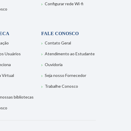
Configurar rede Wi-fi
osco
TECA
FALE CONOSCO
tação
Contato Geral
os Usuários
Atendimento ao Estudante
nciona
Ouvidoria
a Virtual
Seja nosso Fornecedor
Trabalhe Conosco
nossas bibliotecas
osco