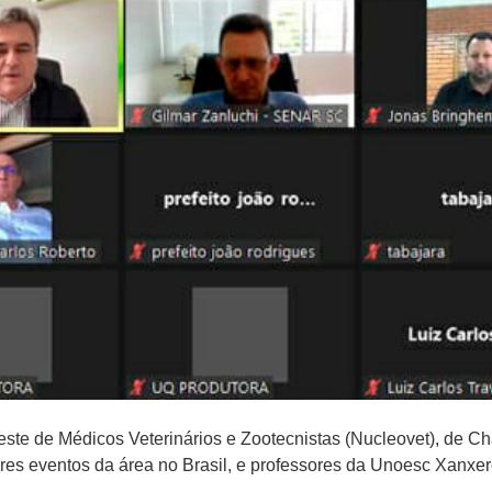
este de Médicos Veterinários e Zootecnistas (Nucleovet), de C
ores eventos da área no Brasil, e professores da Unoesc Xanxe