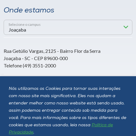
Onde estamos
Selecione o campus
Rua Getúlio Vargas, 2125 - Bairro Flor da Serra
Joaçaba - SC - CEP 89600-000
Telefone (49) 3551-2000
Siga a Unoesc
Nós utilizamos os Cookies para tornar suas interações
com nosso site mais significativa. Eles nos ajudam a
entender melhor como nosso website está sendo usado,
assim podemos entregar conteúdo sob medida para
você. Para mais informações sobre os tipos diferentes de
cookies que estamos usando, leia nossa
Política de
Privacidade
.