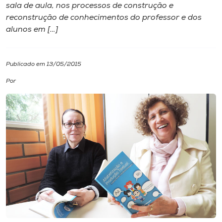
sala de aula, nos processos de construção e
reconstrução de conhecimentos do professor e dos
I.nova
alunos em […]
Diplomados
Publicado em 13/05/2015
Cultura
Por
CPA
Biblioteca
Editora
Rádio