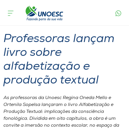
Página
O que
Professoras lançam livro sobre
inicial
acontece
alfabetização e produção textual
Cursos
Graduação
Mestrado
Joaçaba
Onde estamos
Professoras lançam
Pesquisa
livro sobre
alfabetização e
Atendimento ao Estudante
produção textual
Portal de Ensino
As professoras da Unoesc Regina Oneda Mello e
A
Ortenila Sopelsa lançaram o livro Alfabetização e
Unoesc
Produção Textual: implicações da consciência
fonológica. Dividida em oito capítulos, a obra é um
Internacionalização
convite a imersão no contexto escolar, no espaço da