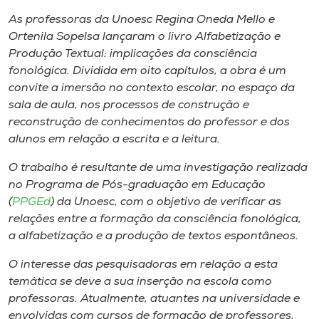
Museu
As professoras da Unoesc Regina Oneda Mello e
Ortenila Sopelsa lançaram o livro
Alfabetização e
Unoesc
Produção Textual: implicações da consciência
Store
fonológica
. Dividida em oito capítulos, a obra é um
convite a imersão no contexto escolar, no espaço da
sala de aula, nos processos de construção e
reconstrução de conhecimentos do professor e dos
Selecione
alunos em relação a escrita e a leitura.
o idioma
O trabalho é resultante de uma investigação realizada
no Programa de Pós-graduação em Educação
(
PPGEd
) da Unoesc, com o objetivo de verificar as
A+
relações entre a formação da consciência fonológica,
A-
a alfabetização e a produção de textos espontâneos.
O interesse das pesquisadoras em relação a esta
temática se deve a sua inserção na escola como
professoras. Atualmente, atuantes na universidade e
envolvidas com cursos de formação de professores,