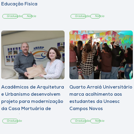
Educação Física
Graduação
Notícia
Graduação
Notícia
Acadêmicos de Arquitetura
Quarto Arraiá Universitário
e Urbanismo desenvolvem
marca acolhimento aos
projeto para modernização
estudantes da Unoesc
da Casa Mortuária de
Campos Novos
Tangará
Graduação
Graduação
Notícia