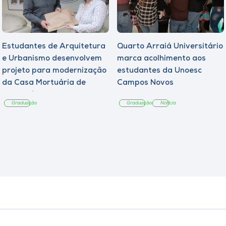
Estudantes de Arquitetura
Quarto Arraiá Universitário
e Urbanismo desenvolvem
marca acolhimento aos
projeto para modernização
estudantes da Unoesc
da Casa Mortuária de
Campos Novos
Tangará
Graduação
Graduação
Notícia