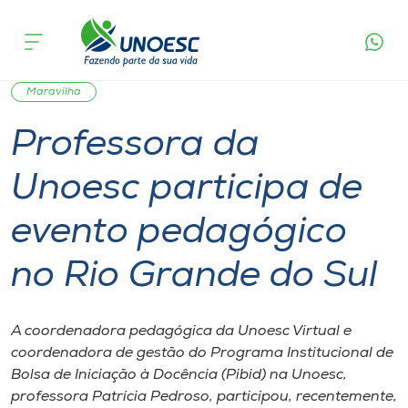
Página
O que
Professora da Unoesc participa de evento
inicial
acontece
pedagógico no Rio Grande do Sul
Cursos
Graduação
Notícia de evento
Joaçaba
Onde estamos
Maravilha
Professora da
Pesquisa
Unoesc participa de
Atendimento ao Estudante
evento pedagógico
Portal de Ensino
no Rio Grande do Sul
A
A coordenadora pedagógica da Unoesc Virtual e
Unoesc
coordenadora de gestão do Programa Institucional de
Bolsa de Iniciação à Docência (Pibid) na Unoesc,
Internacionalização
professora Patrícia Pedroso, participou, recentemente,