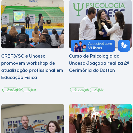
CREF3/SC e Unoesc
Curso de Psicologia da
promovem workshop de
Unoesc Joaçaba realiza 2ª
atualização profissional em
Cerimônia do Botton
Educação Física
Graduação
Notícia
Graduação
Notícia