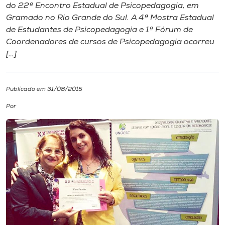
do 22º Encontro Estadual de Psicopedagogia, em
Gramado no Rio Grande do Sul. A 4ª Mostra Estadual
I.nova
de Estudantes de Psicopedagogia e 1º Fórum de
Coordenadores de cursos de Psicopedagogia ocorreu
Diplomados
[…]
Cultura
Publicado em 31/08/2015
Por
CPA
Biblioteca
Editora
Rádio