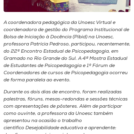
Museu
Unoesc
A coordenadora pedagógica da Unoesc Virtual e
Store
coordenadora de gestão do Programa Institucional de
Bolsa de Iniciação à Docência (Pibid) na Unoesc,
professora Patrícia Pedroso, participou, recentemente,
do 22º Encontro Estadual de Psicopedagogia, em
Selecione
Gramado no Rio Grande do Sul. A 4ª Mostra Estadual
o idioma
de Estudantes de Psicopedagogia e 1º Fórum de
Coordenadores de cursos de Psicopedagogia ocorreu
de forma paralela ao evento.
A+
Durante os dois dias de encontro, foram realizadas
A-
palestras, fóruns, mesas-redondas e sessões técnicas
com apresentações de pôsteres. Além de participar
como ouvinte, a professora da Unoesc também
apresentou na ocasião o trabalho
científico
Desejabilidade educativa e aprendente: