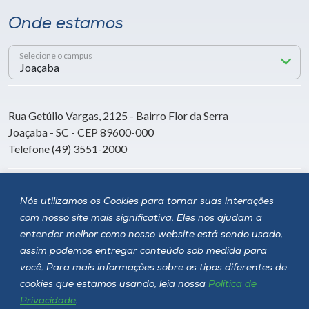
Onde estamos
Selecione o campus
Rua Getúlio Vargas, 2125 - Bairro Flor da Serra
Joaçaba - SC - CEP 89600-000
Telefone (49) 3551-2000
Siga a Unoesc
Nós utilizamos os Cookies para tornar suas interações
com nosso site mais significativa. Eles nos ajudam a
entender melhor como nosso website está sendo usado,
assim podemos entregar conteúdo sob medida para
você. Para mais informações sobre os tipos diferentes de
cookies que estamos usando, leia nossa
Política de
Privacidade
.