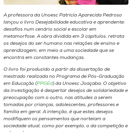
Museu
A professora da Unoesc Patrícia Aparecida Pedroso
Unoesc
lançou o livro
Desejabilidade educativa e aprendente:
Store
desafios num cenário social e escolar em
metamorfose
. A obra dividida em 3 capítulos, retrata
os desejos do ser humano nas relações de ensino e
aprendizagem, em meio a uma sociedade que se
Selecione
encontra em constantes mudanças.
o idioma
O livro foi produzido a partir da dissertação de
mestrado realizada no Programa de Pós-Graduação
em Educação (
PPGEd
) da Unoesc Joaçaba. O objetivo
A+
da investigação é despertar desejos de solidariedade e
A-
preocupação com o outro, nas atitudes a serem
tomadas por crianças, adolescentes, professores e
família em geral. A intenção, é que estes desejos
modifiquem os pensamentos que norteiam a
sociedade atual, como por exemplo, o da competição e