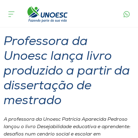
Página
O que
Professora da Unoesc lança livro produzido a
inicial
acontece
partir da dissertação de mestrado
Cursos
Graduação
Professor
Joaçaba
Onde estamos
Professora da
Pesquisa
Unoesc lança livro
produzido a partir da
Atendimento ao Estudante
dissertação de
Portal de Ensino
mestrado
A
Unoesc
A professora da Unoesc Patrícia Aparecida Pedroso
lançou o livro Desejabilidade educativa e aprendente:
Internacionalização
desafios num cenário social e escolar em