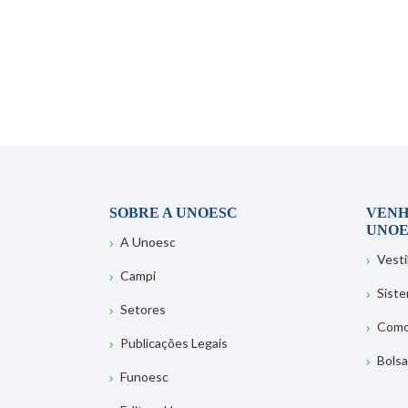
SOBRE A UNOESC
VENH
UNOE
A Unoesc
Vesti
Campi
Sist
Setores
Como
Publicações Legais
Bolsa
Funoesc