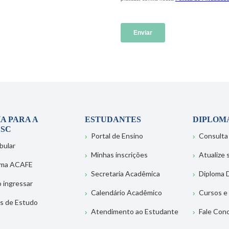
A PARA A
ESTUDANTES
DIPLOM
SC
Portal de Ensino
Consulta
bular
Minhas inscrições
Atualize
ema ACAFE
Secretaria Acadêmica
Diploma D
 ingressar
Calendário Acadêmico
Cursos e
s de Estudo
Atendimento ao Estudante
Fale Con