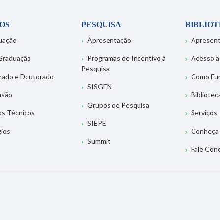
OS
PESQUISA
BIBLIO
uação
Apresentação
Apresen
Graduação
Programas de Incentivo à
Acesso a
Pesquisa
rado e Doutorado
Como Fu
SISGEN
nsão
Bibliotec
Grupos de Pesquisa
os Técnicos
Serviços
SIEPE
gios
Conheça 
Summit
Fale Con