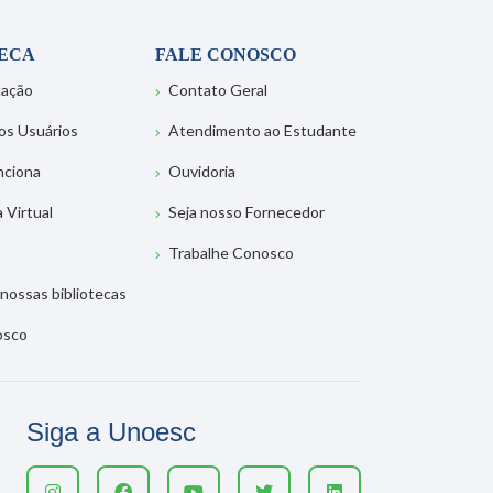
TECA
FALE CONOSCO
tação
Contato Geral
os Usuários
Atendimento ao Estudante
nciona
Ouvidoria
a Virtual
Seja nosso Fornecedor
Trabalhe Conosco
nossas bibliotecas
osco
Siga a Unoesc