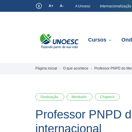
A+
A-
A Unoesc
Internacionalização
Cursos
Ond
Página inicial
O que acontece
Professor PNPD do Mest
Graduação
Mestrado
Chapecó
Professor PNPD do
internacional