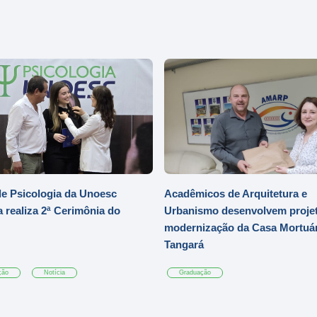
e Psicologia da Unoesc
Acadêmicos de Arquitetura e
 realiza 2ª Cerimônia do
Urbanismo desenvolvem projet
modernização da Casa Mortuár
Tangará
ção
Notícia
Graduação