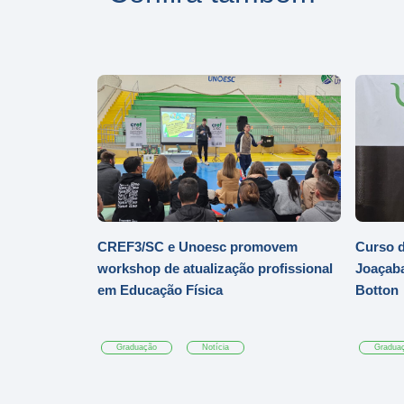
CREF3/SC e Unoesc promovem
Curso d
workshop de atualização profissional
Joaçaba
em Educação Física
Botton
Graduação
Notícia
Gradua