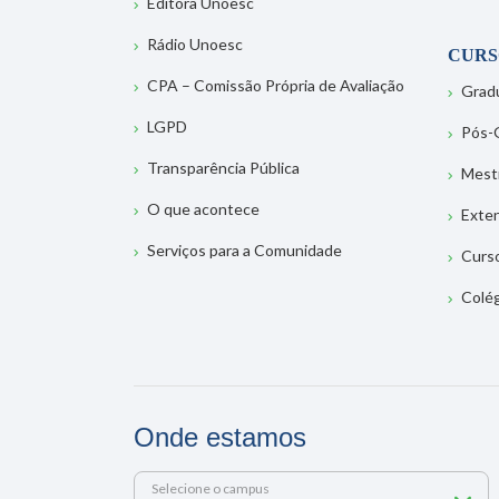
Editora Unoesc
Rádio Unoesc
CURS
CPA – Comissão Própria de Avaliação
Grad
LGPD
Pós-
Transparência Pública
Mest
O que acontece
Exte
Serviços para a Comunidade
Curs
Colé
Onde estamos
Selecione o campus