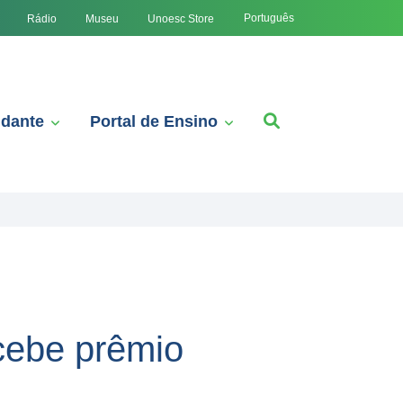
Português
Rádio
Museu
Unoesc Store
udante
Portal de Ensino
cebe prêmio