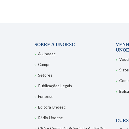
SOBRE A UNOESC
VENH
UNOE
A Unoesc
Vesti
Campi
Sist
Setores
Como
Publicações Legais
Bolsa
Funoesc
Editora Unoesc
Rádio Unoesc
CURS
CPA – Comissão Própria de Avaliação