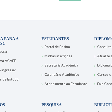
A PARA A
ESTUDANTES
DIPLOM
SC
Portal de Ensino
Consulta
bular
Minhas inscrições
Atualize
ema ACAFE
Secretaria Acadêmica
Diploma D
 ingressar
Calendário Acadêmico
Cursos e
s de Estudo
Atendimento ao Estudante
Fale Con
OS
PESQUISA
BIBLIO