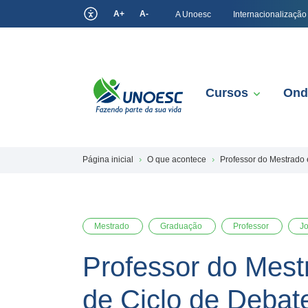
A+
A-
A Unoesc
Internacionalização
Cursos
Ond
Página inicial
O que acontece
Professor do Mestrado 
Mestrado
Graduação
Professor
J
Professor do Mest
de Ciclo de Debat