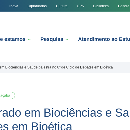
I.nova
Diplomados
Cultura
CPA
Biblioteca
Editora
e estamos
Pesquisa
Atendimento ao Est
em Biociências e Saúde palestra no 6º de Ciclo de Debates em Bioética
oaçaba
rado em Biociências e Sa
es em Bioética