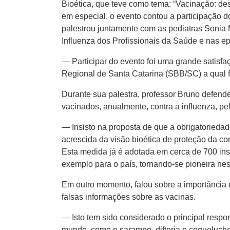
Bioética, que teve como tema: “Vacinação: d
em especial, o evento contou a participação d
palestrou juntamente com as pediatras Sonia M
Influenza dos Profissionais da Saúde e nas e
— Participar do evento foi uma grande satisfa
Regional de Santa Catarina (SBB/SC) a qual 
Durante sua palestra, professor Bruno defendeu
vacinados, anualmente, contra a influenza, pel
— Insisto na proposta de que a obrigatoriedade
acrescida da visão bioética de proteção da com
Esta medida já é adotada em cerca de 700 ins
exemplo para o país, tornando-se pioneira ne
Em outro momento, falou sobre a importância
falsas informações sobre as vacinas.
— Isto tem sido considerado o principal respo
mundo, como o sarampo, difteria e coqueluche