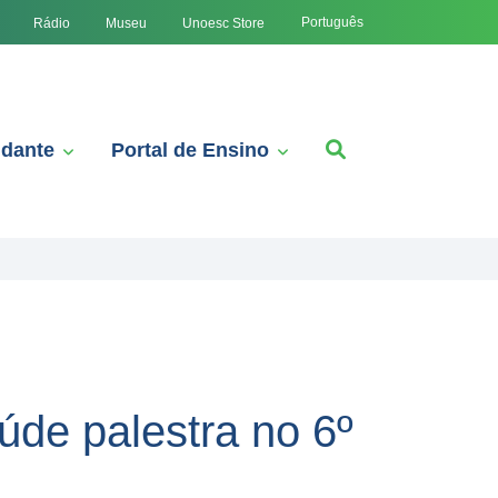
Português
Rádio
Museu
Unoesc Store
udante
Portal de Ensino
úde palestra no 6º