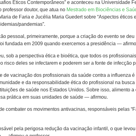
esafios Éticos Contemporâneos” e aconteceu na Universidade F
o professor doutor, que atua no
Mestrado em Biociências e Sa
aria de Faria e Jucélia Maria Guedert sobre “Aspectos éticos e
pidemias/pandemias”.
ção pessoal, primeiramente, porque a criação do evento se deu 
foi fundada em 2009 quando exercemos a presidência — afirmou
, sob a perspectiva ética e bioética, que todos os profissionai
o risco deles se infectarem e poderem ser a fonte de infecção p
 de vacinação dos profissionais da saúde contra a influenza é é
unidade e da responsabilidade ética do profissional na busca do
tituições de saúde nos Estados Unidos. Sobre isso, alimento a
ssa prática em suas unidades de saúde — afirmou.
 de combater os movimentos antivacinas, responsáveis pelas “
nsável pela perigosa redução da vacinação infantil, o que levo
 — afirmou o professor.