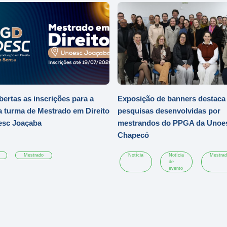
bertas as inscrições para a
Exposição de banners destaca
a turma de Mestrado em Direito
pesquisas desenvolvidas por
esc Joaçaba
mestrandos do PPGA da Unoe
Chapecó
Mestrado
Notícia
Notícia
Mestrad
de
evento