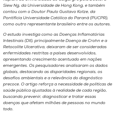
Museu
Siew Ng, da Universidade de Hong Kong, e também
contou com o Doutor Paulo Gustavo Kotze, da
Unoesc
Pontifícia Universidade Católica do Paraná (PUCPR),
como outro representante brasileiro entre os autores.
Store
O estudo investiga como as Doenças Inflamatórias
Intestinais (DII), principalmente Doença de Crohn e a
Retocolite Ulcerativa, deixaram de ser consideradas
Selecione
enfermidades restritas a países desenvolvidos,
o idioma
apresentando crescimento acentuado em nações
emergentes. Os pesquisadores analisaram os dados
globais, destacando as disparidades regionais, os
A+
desafios ambientais e a relevância do diagnóstico
A-
precoce. O artigo reforça a necessidade de políticas de
saúde pública ajustadas à realidade de cada região,
buscando prevenir, diagnosticar e tratar essas
doenças que afetam milhões de pessoas no mundo
todo.