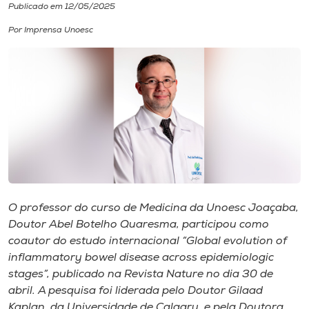
Publicado em 12/05/2025
I.nova
Por Imprensa Unoesc
Diplomados
Cultura
CPA
Biblioteca
O professor do curso de Medicina da Unoesc Joaçaba,
Doutor Abel Botelho Quaresma, participou como
Editora
coautor do estudo internacional “Global evolution of
inflammatory bowel disease across epidemiologic
stages”, publicado na Revista Nature no dia 30 de
Rádio
abril. A pesquisa foi liderada pelo Doutor Gilaad
Kaplan, da Universidade de Calgary, e pela Doutora