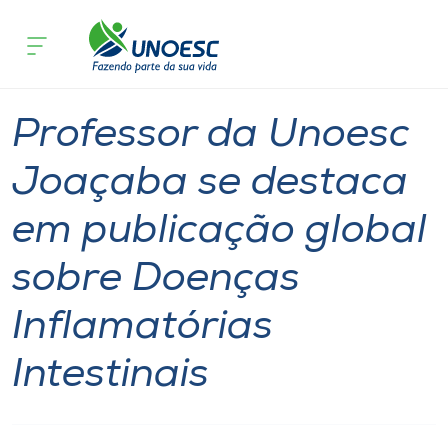
Página
O que
Professor da Unoesc Joaçaba se destaca
inicial
acontece
Intestinais
Cursos
Notícia
Professor
Joaçaba
Onde estamos
Professor da Unoesc
Pesquisa
Joaçaba se destaca
em publicação global
Atendimento ao Estudante
sobre Doenças
Portal de Ensino
Inflamatórias
A
Intestinais
Unoesc
Internacionalização