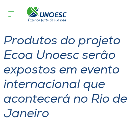
Página inicial
O que acontece
Produtos do projeto Ecoa Unoesc serão
Cursos
Notícia
Extensão
Sustentabilidade
Onde estamos
Produtos do projeto
Pesquisa
Ecoa Unoesc serão
expostos em evento
Atendimento ao Estudante
internacional que
Portal de Ensino
acontecerá no Rio de
A
Janeiro
Unoesc
Internacionalização