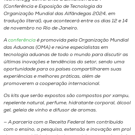
Museu
(Conferência e Exposição de Tecnologia da
Organização Mundial das Alfândegas 2024, em
Unoesc
tradução literal), que acontecerá entre os dias 12 e 14
de novembro no Rio de Janeiro.
Store
A
conferência
é promovida pela Organização Mundial
das Aduanas (OMA) e reúne especialistas em
tecnologia aduanas de todo o mundo para discutir as
Selecione
últimas inovações e tendências do setor, sendo uma
o idioma
oportunidade para os países compartilharem suas
experiências e melhores práticas, além de
promoverem a cooperação internacional.
A+
Os kits que serão expostos são compostos por xampu,
A-
repelente natural, perfume, hidratante corporal, álcool
gel, geleia de vinho e difusor de aromas.
— A parceria com a Receita Federal tem contribuído
com o ensino, a pesquisa, extensão e inovação em prol