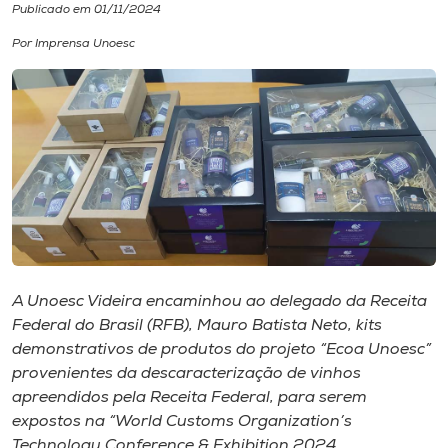
Publicado em 01/11/2024
I.nova
Por Imprensa Unoesc
Diplomados
Cultura
CPA
Biblioteca
A Unoesc Videira encaminhou ao delegado da Receita
Federal do Brasil (RFB), Mauro Batista Neto, kits
Editora
demonstrativos de produtos do projeto “Ecoa Unoesc”
provenientes da descaracterização de vinhos
apreendidos pela Receita Federal, para serem
Rádio
expostos na “World Customs Organization’s
Technology Conference & Exhibition 2024