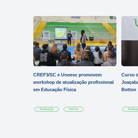
CREF3/SC e Unoesc promovem
Curso d
workshop de atualização profissional
Joaçaba
em Educação Física
Botton
Graduação
Notícia
Gradua