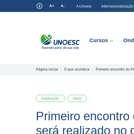
A+
A-
A Unoesc
Internacionalização
Cursos
Ond
Página inicial
O que acontece
Primeiro encontro do P
Graduação
Geral
Primeiro encontr
será realizado no d