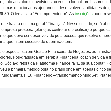
 junto aos atores envolvidos no ensino formal: professores, e
e temas relacionados ajudando a desenvolver habilidades de ges
s 19h30. O tema será “Eu empreendedor”. As
inscrições
podem ser
es que tratará do tema geral “Finanças”. Nesse sentido, será abor
empresa próspera (planejar, controlar e precificar) e porque 
to que deve ser desenvolvido pela pessoa que resolve empreen
rmina quem tem sucesso de quem não tem.
que é especialista em Gestão Financeira de Negócios, administ
ores, Pós-graduada em Terapia Financeira, coach de vida e fi
, Sócia-diretora da Plataforma Financeira “É da sua conta”. 
lveu a primeira metodologia no Brasil onde em apenas cinco 
es fundamentais: Eu Financeiro – transformando MindSet; Plane