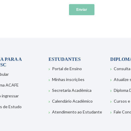
A PARA A
ESTUDANTES
DIPLOM
SC
Portal de Ensino
Consulta
bular
Minhas inscrições
Atualize
ema ACAFE
Secretaria Acadêmica
Diploma D
 ingressar
Calendário Acadêmico
Cursos e
s de Estudo
Atendimento ao Estudante
Fale Con