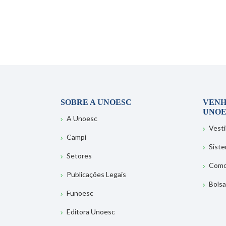
SOBRE A UNOESC
VENH
UNOE
A Unoesc
Vesti
Campi
Sist
Setores
Como
Publicações Legais
Bolsa
Funoesc
Editora Unoesc