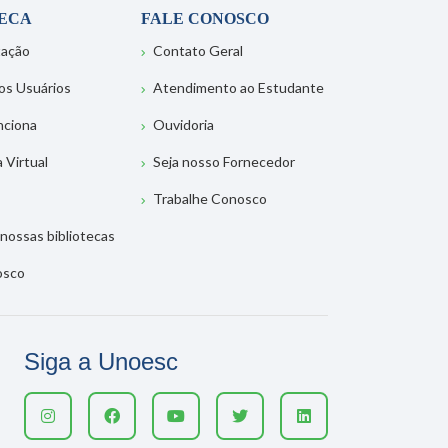
TECA
FALE CONOSCO
tação
Contato Geral
os Usuários
Atendimento ao Estudante
nciona
Ouvidoria
a Virtual
Seja nosso Fornecedor
Trabalhe Conosco
nossas bibliotecas
osco
Siga a Unoesc