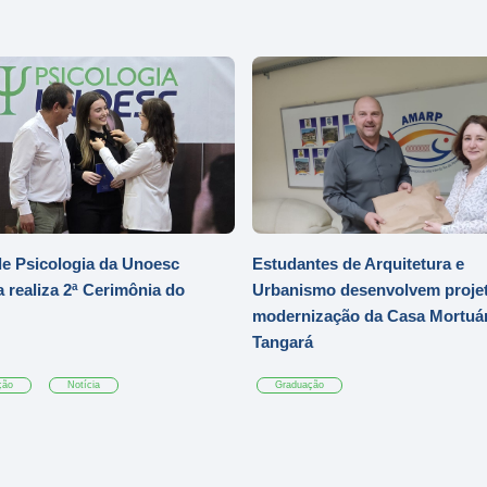
e Psicologia da Unoesc
Estudantes de Arquitetura e
 realiza 2ª Cerimônia do
Urbanismo desenvolvem projet
modernização da Casa Mortuár
Tangará
ção
Notícia
Graduação