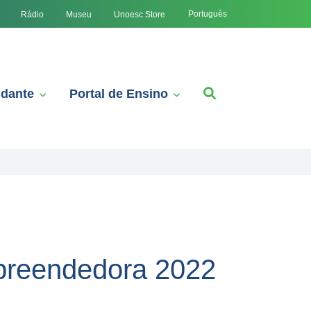
Português
Rádio
Museu
Unoesc Store
udante
Portal de Ensino
mpreendedora 2022