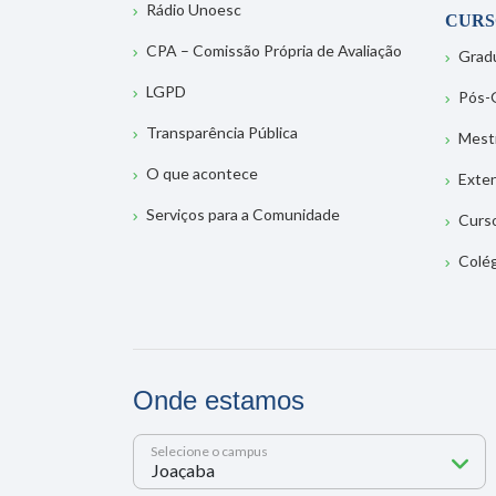
Rádio Unoesc
CURS
CPA – Comissão Própria de Avaliação
Grad
LGPD
Pós-
Transparência Pública
Mest
O que acontece
Exte
Serviços para a Comunidade
Curs
Colé
Onde estamos
Selecione o campus