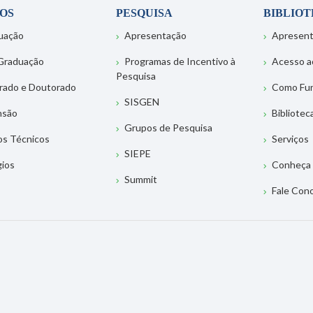
OS
PESQUISA
BIBLIO
uação
Apresentação
Apresen
Graduação
Programas de Incentivo à
Acesso a
Pesquisa
rado e Doutorado
Como Fu
SISGEN
nsão
Bibliotec
Grupos de Pesquisa
os Técnicos
Serviços
SIEPE
gios
Conheça 
Summit
Fale Con