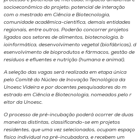
socioeconômico do projeto; ​p​otencial de interação
com o ​m​estrado em Ciência e Biotecnologia,
comunidade acadêmica-científica, demais entidades
regionais, entre outros.​ Poderão concorrer projetos
ligados aos setores​ de​ alimentos, ​biotecnologia, ​b​
ioinformática, ​d​esenvolvimento vegetal (biofábricas), ​d​
esenvolvimento de bioprodutos e fármacos, gestão de
resíduos e efluentes​ e​ ​n​utrição (humana e animal)​​.​​
A seleção das vagas será realizad​a em etapa única
pelo Comitê do Núcleo de Inovação Tecnológica da
Unoesc Videira e por docentes pesquisadores do ​m​
estrado em Ciência e Biotecnologia, nomeado​s​ pelo ​r​
eitor da Unoesc.
O processo de pré-incubação poderá ocorrer de duas
maneiras distintas​, classificando-se em projetos
residente​s​, que uma vez selecionado​s​, ocupa​m​ espaço
físico individual ​n​a pré-incubadora, e recebe​m​ um