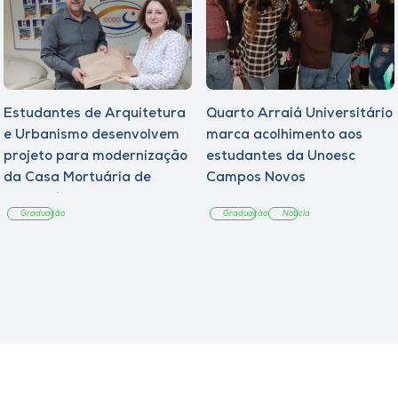
Estudantes de Arquitetura
Quarto Arraiá Universitário
e Urbanismo desenvolvem
marca acolhimento aos
projeto para modernização
estudantes da Unoesc
da Casa Mortuária de
Campos Novos
Tangará
Graduação
Graduação
Notícia