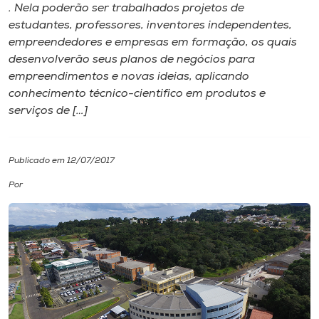
. Nela poderão ser trabalhados projetos de
estudantes, professores, inventores independentes,
I.nova
empreendedores e empresas​​ em formação, os quais ​
desenvolverão seus planos de negócios para
Diplomados
empreendimentos e novas ideias, aplicando
conhecimento técnico​-​cientifico em produtos e
serviços de […]
Cultura
CPA
Publicado em 12/07/2017
Por
Biblioteca
Editora
Rádio