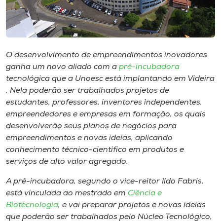
Museu
Unoesc
Store
O ​d​esenvolvimento de empreendimentos inovadores
ganha um novo aliado com a
pré-incubadora
tecnológica que a Unoesc está implantando em Videira​
. Nela poderão ser trabalhados projetos de
Selecione
o idioma
estudantes, professores, inventores independentes,
empreendedores e empresas​​ em formação, os quais ​
desenvolverão seus planos de negócios para
empreendimentos e novas ideias, aplicando
A+
conhecimento técnico​-​cientifico em produtos e
A-
serviços de alto valor agregado.
A pré-incubadora, segundo o vice-reitor Ildo Fabris​,​
está vinculada ao mestrado em
Ciência e
Biotecnologia
, e vai preparar projetos e novas ideias
que ​poderão ser trabalhados pelo ​N​úcleo Tecnológico, ​