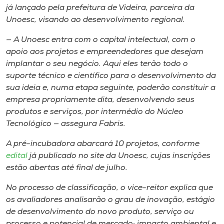
já lançado pela prefeitura de Videira,​ parceira da ​
Unoesc, ​​visando ​a​o desenvolvimento regional.
— A Unoesc entra com ​o capital intelectual, com ​o
apoio aos ​projetos e empreendedores que desejam
implantar o seu neg​ó​cio. Aqui eles terão todo o
suporte técnico e cient​ífico para o desenvolvimento da
sua ideia e​​,​​ numa etapa seguinte​,​​ ​poderão constituir a
empresa propriamente dita, desenvolvendo seus
produtos e serviços​, por intermédio do Núcleo
Tecnológico​ — ​assegura Fabris.
A pré-incubadora ​abarcará 10 projetos,​​ ​conforme
edital
já publicado no site da Unoesc, ​cujas inscrições ​
estão abertas até final de julho.​
No processo de classificação, o vice​-reitor explica que
os avaliadores ​analisarão o grau de inovação, estágio
de desenvolvimento do novo produto, serviço ou
processo e potencial de mercado; ​i​mpacto ambiental e