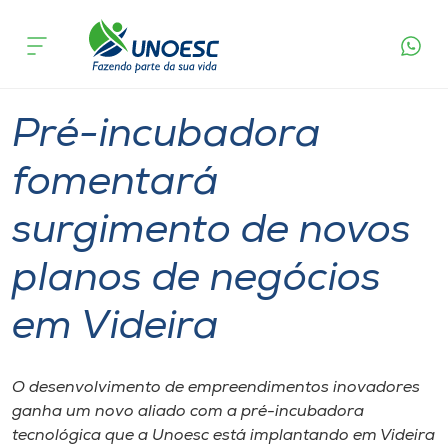
Página
O que
Pré-incubadora fomentará surgimento de
inicial
acontece
novos planos de negócios em Videira
Cursos
Graduação
Inovação
Videira
Onde estamos
Pré-incubadora
Pesquisa
fomentará
surgimento de novos
Atendimento ao Estudante
planos de negócios
Portal de Ensino
em Videira
A
Unoesc
O ​d​esenvolvimento de empreendimentos inovadores
ganha um novo aliado com a pré-incubadora
Internacionalização
tecnológica que a Unoesc está implantando em Videira​