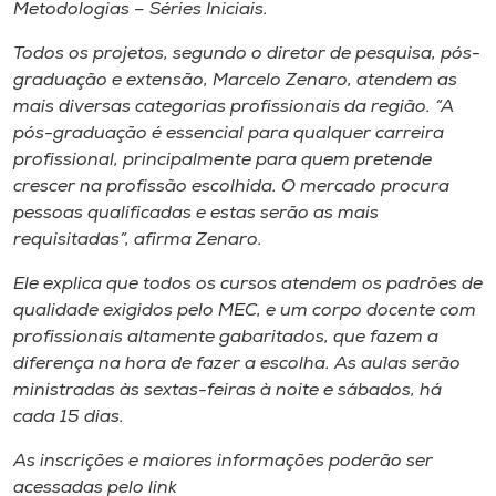
Museu
Metodologias – Séries Iniciais.
Todos os projetos, segundo o diretor de pesquisa, pós-
Unoesc
graduação e extensão, Marcelo Zenaro, atendem as
Store
mais diversas categorias profissionais da região. “A
pós-graduação é essencial para qualquer carreira
profissional, principalmente para quem pretende
crescer na profissão escolhida. O mercado procura
Selecione
pessoas qualificadas e estas serão as mais
o idioma
requisitadas”, afirma Zenaro.
Ele explica que todos os cursos atendem os padrões de
qualidade exigidos pelo MEC, e um corpo docente com
A+
profissionais altamente gabaritados, que fazem a
A-
diferença na hora de fazer a escolha. As aulas serão
ministradas às sextas-feiras à noite e sábados, há
cada 15 dias.
As inscrições e maiores informações poderão ser
acessadas pelo link