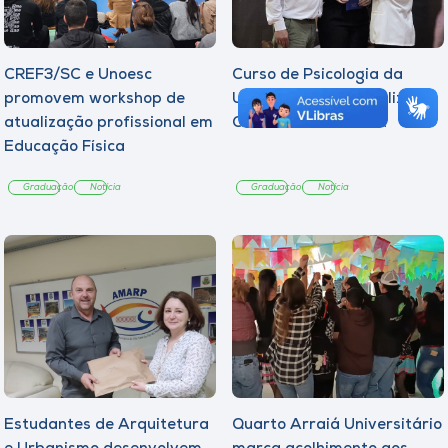
CREF3/SC e Unoesc
Curso de Psicologia da
promovem workshop de
Unoesc Joaçaba realiza 2ª
atualização profissional em
Cerimônia do Botton
Educação Física
Graduação
Notícia
Graduação
Notícia
Estudantes de Arquitetura
Quarto Arraiá Universitário