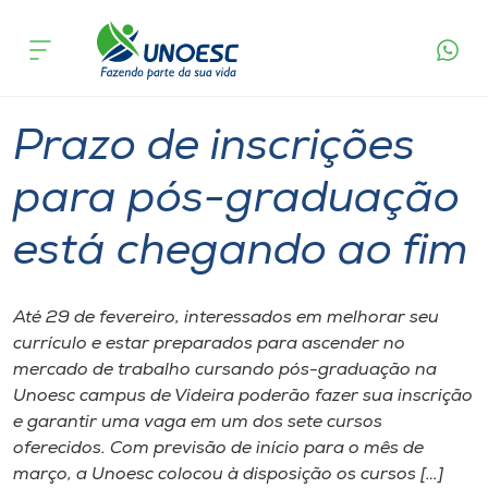
Página
O que
Prazo de inscrições para pós-graduação
inicial
acontece
está chegando ao fim
Cursos
Graduação
Onde estamos
Prazo de inscrições
Pesquisa
para pós-graduação
está chegando ao fim
Atendimento ao Estudante
Portal de Ensino
Até 29 de fevereiro, interessados em melhorar seu
currículo e estar preparados para ascender no
mercado de trabalho cursando pós-graduação na
A
Unoesc campus de Videira poderão fazer sua inscrição
Unoesc
e garantir uma vaga em um dos sete cursos
oferecidos. Com previsão de início para o mês de
Internacionalização
março, a Unoesc colocou à disposição os cursos […]