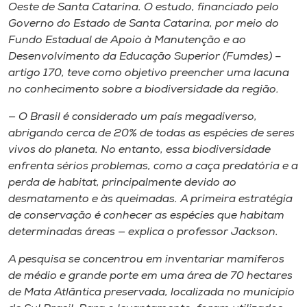
Museu
Oeste de Santa Catarina. O estudo, financiado pelo
Governo do Estado de Santa Catarina, por meio do
Fundo Estadual de Apoio à Manutenção e ao
Unoesc
Desenvolvimento da Educação Superior (Fumdes) –
Store
artigo 170, teve como objetivo preencher uma lacuna
no conhecimento sobre a biodiversidade da região.
— O Brasil é considerado um país megadiverso,
Selecione
abrigando cerca de 20% de todas as espécies de seres
o idioma
vivos do planeta. No entanto, essa biodiversidade
enfrenta sérios problemas, como a caça predatória e a
perda de
habitat
, principalmente devido ao
desmatamento e às queimadas. A primeira estratégia
A+
de conservação é conhecer as espécies que habitam
A-
determinadas áreas — explica o professor Jackson.
A pesquisa se concentrou em inventariar mamíferos
de médio e grande porte em uma área de 70 hectares
de Mata Atlântica preservada, localizada no município