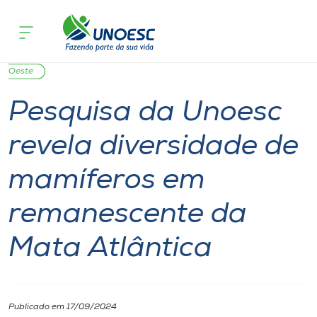
Página
O que
Pesquisa da Unoesc revela diversidade de mamí
inicial
acontece
remanescente da Mata Atlântica
Cursos
Notícia
Pesquisa
Extensão
São Miguel do
Onde estamos
Oeste
Pesquisa da Unoesc
Pesquisa
revela diversidade de
Atendimento ao Estudante
mamíferos em
Portal de Ensino
remanescente da
Mata Atlântica
A
Unoesc
Internacionalização
Publicado em 17/09/2024