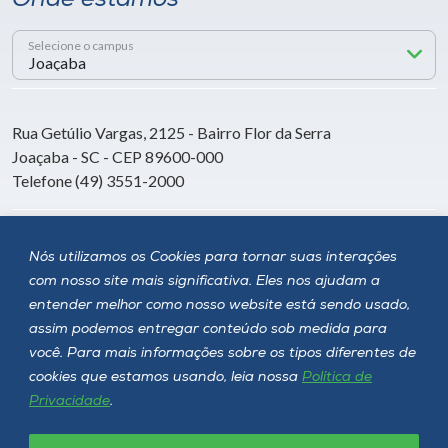
Onde estamos
Selecione o campus
Rua Getúlio Vargas, 2125 - Bairro Flor da Serra
Joaçaba - SC - CEP 89600-000
Telefone (49) 3551-2000
Siga a Unoesc
Nós utilizamos os Cookies para tornar suas interações
com nosso site mais significativa. Eles nos ajudam a
entender melhor como nosso website está sendo usado,
assim podemos entregar conteúdo sob medida para
você. Para mais informações sobre os tipos diferentes de
cookies que estamos usando, leia nossa
Política de
Privacidade
.