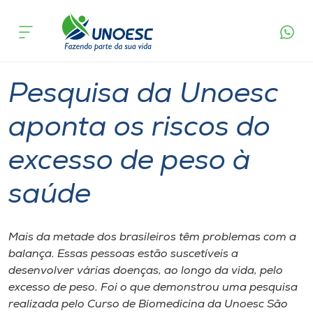
Página
O que
Pesquisa da Unoesc aponta os riscos do
inicial
acontece
excesso de peso à saúde
Cursos
Graduação
Pesquisa
São Miguel do Oeste
Onde estamos
Pesquisa da Unoesc
Pesquisa
aponta os riscos do
excesso de peso à
Atendimento ao Estudante
saúde
Portal de Ensino
Mais da metade dos brasileiros têm problemas com a
A
balança. Essas pessoas estão suscetíveis a
Unoesc
desenvolver várias doenças, ao longo da vida, pelo
excesso de peso. Foi o que demonstrou uma pesquisa
Internacionalização
realizada pelo Curso de Biomedicina da Unoesc São