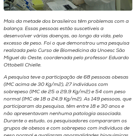
Museu
Unoesc
Mais da metade dos brasileiros têm problemas com a
Store
balança. Essas pessoas estão suscetíveis a
desenvolver várias doenças, ao longo da vida, pelo
excesso de peso. Foi o que demonstrou uma pesquisa
realizada pelo Curso de Biomedicina da Unoesc São
Miguel do Oeste, coordenada pelo professor Eduardo
Selecione
o idioma
Ottobelli Chielle.
A pesquisa teve a participação de 68 pessoas obesas
(IMC acima de 30 Kg/m2), 27 indivíduos com
A+
sobrepeso (IMC de 25 a 29,9 Kg/m2) e 54 com peso
A-
normal (IMC de 18 a 24,9 Kg/m2). As 149 pessoas, que
participaram da pesquisa, têm entre 18 e 30 anos e
não apresentavam nenhuma patologia associada.
Durante o estudo, os pesquisadores compararam os
grupos de obesos e com sobrepeso com indivíduos de
peso normal e avaliaram anormalidades bioquímicas,