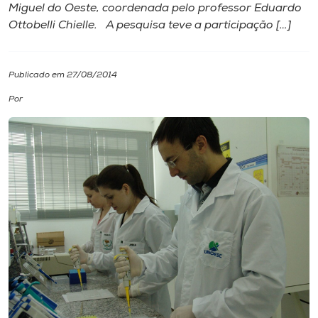
Miguel do Oeste, coordenada pelo professor Eduardo
Ottobelli Chielle. A pesquisa teve a participação […]
I.nova
Diplomados
Publicado em 27/08/2014
Por
Cultura
CPA
Biblioteca
Editora
Rádio