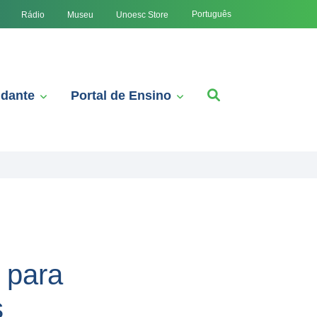
Português
Rádio
Museu
Unoesc Store
udante
Portal de Ensino
 para
s