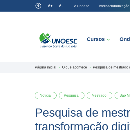
A+
A-
A Unoesc
Internacionalização
Cursos
Ond
Página inicial
O que acontece
Pesquisa de mestrado d
Notícia
Pesquisa
Mestrado
São Mi
Pesquisa de mestr
transformação digi