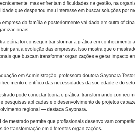
tecnicamente, mas enfrentam dificuldades na gestão, na orga
alidade que despertou meu interesse em buscar soluções por me
ia empresa da família e posteriormente validada em outra oficin
ganizacionais.
rajetória foi conseguir transformar a prática em conhecimento
ibuir para a evolução das empresas. Isso mostra que o mestra
ionais que buscam transformar organizações e gerar impacto e
uação em Administração, professora doutora Sayonara Teston,
ecimento científico das necessidades da sociedade e do setor
strado pode conectar teoria e prática, transformando conheci
e pesquisas aplicadas e o desenvolvimento de projetos capazes
volvimento regional — destaca Sayonara.
 de mestrado permite que profissionais desenvolvam competên
os de transformação em diferentes organizações.