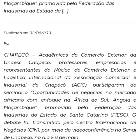
Moçambique”, promovido pela Federação das
Indústrias do Estado de […]
I.nova
Diplomados
Publicado em 02/06/2011
Por
Cultura
CHAPECÓ – Acadêmicos de Comércio Exterior da
Unoesc Chapecó, professores, empresários e
CPA
representantes do Núcleo de Comércio Exterior e
Logística Internacional da Associação Comercial e
Industrial de Chapecó (ACIC) participaram de
Biblioteca
seminário “Oportunidades de negócios no mercado
africano com enfoque na África do Sul, Angola e
Editora
Moçambique”, promovido pela Federação das
Indústrias do Estado de Santa Catarina (FIESC). O
debate foi transmitido pelo Centro Internacional de
Rádio
Negócios (CIN), por meio de videoconferência no Senai
de Chapecó, no dia 26 de maio.