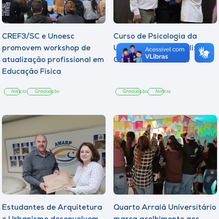
CREF3/SC e Unoesc
Curso de Psicologia da
promovem workshop de
Unoesc Joaçaba realiza 2ª
atualização profissional em
Cerimônia do Botton
Educação Física
Notícia
Graduação
Graduação
Notícia
Estudantes de Arquitetura
Quarto Arraiá Universitário