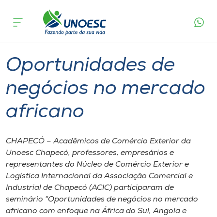
Página
O que
Oportunidades de negócios no mercado
inicial
acontece
africano
Cursos
Graduação
Chapecó
Onde estamos
Oportunidades de
Pesquisa
negócios no mercado
africano
Atendimento ao Estudante
Portal de Ensino
CHAPECÓ – Acadêmicos de Comércio Exterior da
Unoesc Chapecó, professores, empresários e
representantes do Núcleo de Comércio Exterior e
A
Logística Internacional da Associação Comercial e
Unoesc
Industrial de Chapecó (ACIC) participaram de
seminário “Oportunidades de negócios no mercado
Internacionalização
africano com enfoque na África do Sul, Angola e