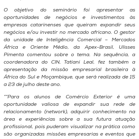
Museu
O objetivo do seminário foi apresentar as
oportunidades de negócios e investimentos às
Unoesc
empresas catarinenses que queiram expandir seus
Store
negócios e/ou investir no mercado africano. O gestor
da unidade de Inteligência Comercial – Mercados
África e Oriente Médio, da Apex-Brasil, Ulisses
Pimenta comentou sobre o tema. Na sequência, a
Selecione
coordenadora do CIN, Tatiani Leal, fez também a
o idioma
apresentação da missão empresarial brasileira à
África do Sul e Moçambique, que será realizada de 15
a 23 de julho deste ano.
A+
““Para os alunos de Comércio Exterior é uma
A-
oportunidade valiosa de expandir sua rede de
relacionamento (network), adquirir conhecimento na
área e experiências sobre a sua futura atuação
profissional, pois puderam visualizar na prática como
são organizadas missões empresarias e eventos que