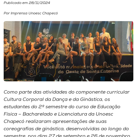
Publicado em 28/11/2024
I.nova
Por Imprensa Unoesc Chapecó
Diplomados
Cultura
CPA
Biblioteca
Como parte das atividades do componente curricular
Cultura Corporal da Dança e da Ginástica, os
Editora
estudantes do 2º semestre do curso de Educação
Física – Bacharelado e Licenciatura da Unoesc
Rádio
Chapecó realizaram apresentações de suas
coreografias de ginástica, desenvolvidas ao longo do
semestre, nos dias 27 de setembro e 26 de novembro.