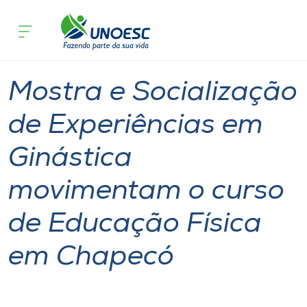
Página inicial
O que acontece
Mostra e Socialização de Experiência
Cursos
Notícia
Onde estamos
Mostra e Socialização
Pesquisa
de Experiências em
Ginástica
Atendimento ao Estudante
movimentam o curso
Portal de Ensino
de Educação Física
A
em Chapecó
Unoesc
Internacionalização