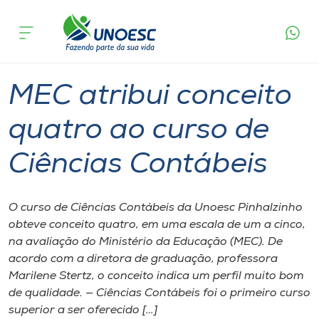
Página
O que
MEC atribui conceito quatro ao curso de
inicial
acontece
Ciências Contábeis
Cursos
Graduação
Pinhalzinho
Onde estamos
MEC atribui conceito
Pesquisa
quatro ao curso de
Ciências Contábeis
Atendimento ao Estudante
Portal de Ensino
O curso de Ciências Contábeis da Unoesc Pinhalzinho
obteve conceito quatro, em uma escala de um a cinco,
na avaliação do Ministério da Educação (MEC). De
A
acordo com a diretora de graduação, professora
Unoesc
Marilene Stertz, o conceito indica um perfil muito bom
de qualidade. — Ciências Contábeis foi o primeiro curso
Internacionalização
superior a ser oferecido […]