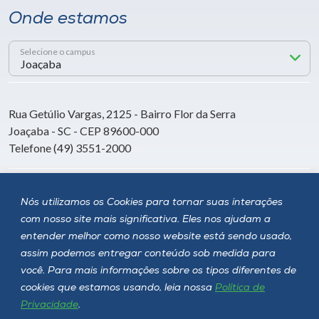
Onde estamos
Selecione o campus
Rua Getúlio Vargas, 2125 - Bairro Flor da Serra
Joaçaba - SC - CEP 89600-000
Telefone (49) 3551-2000
Siga a Unoesc
Nós utilizamos os Cookies para tornar suas interações
com nosso site mais significativa. Eles nos ajudam a
entender melhor como nosso website está sendo usado,
assim podemos entregar conteúdo sob medida para
você. Para mais informações sobre os tipos diferentes de
cookies que estamos usando, leia nossa
Política de
Privacidade
.