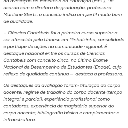
na avaliação do Ministério da Educação (MEC). De
Museu
acordo com a diretora de graduação, professora
Marilene Stertz, o conceito indica um perfil muito bom
Unoesc
de qualidade.
Store
— Ciências Contábeis foi o primeiro curso superior a
ser oferecido pela Unoesc em Pinhalzinho, consolidado
e partícipe de ações na comunidade regional. É
destaque nacional entre os cursos de Ciências
Selecione
o idioma
Contábeis com conceito cinco, no último Exame
Nacional de Desempenho de Estudantes (Enade), cujo
reflexo de qualidade continua — destaca a professora.
A+
Os destaques da avaliação foram: titulação do corpo
A-
docente; regime de trabalho do corpo docente (tempo
integral e parcial); experiência profissional como
contadores; experiência de magistério superior do
corpo docente; bibliografia básica e complementar e
infraestrutura.