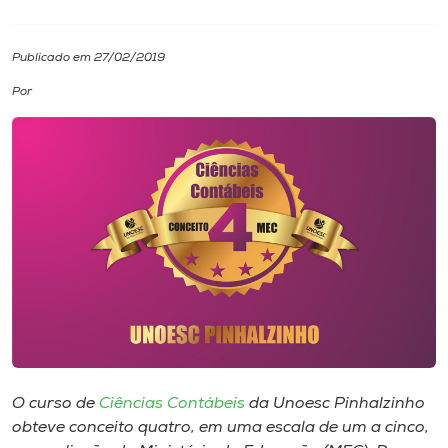
I.nova
Publicado em 27/02/2019
Por
Diplomados
Cultura
CPA
Biblioteca
Editora
Rádio
O curso de
Ciências Contábeis
da Unoesc Pinhalzinho
obteve conceito quatro, em uma escala de um a cinco,