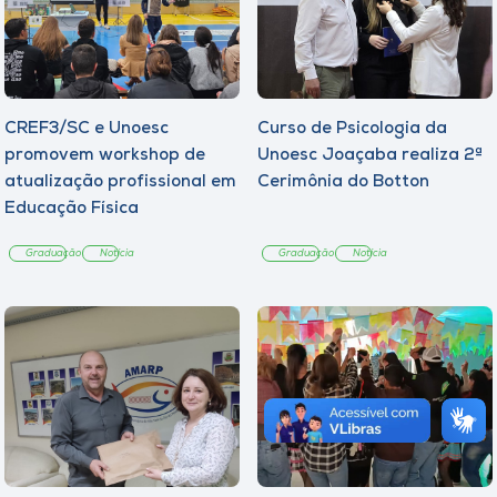
CREF3/SC e Unoesc
Curso de Psicologia da
promovem workshop de
Unoesc Joaçaba realiza 2ª
atualização profissional em
Cerimônia do Botton
Educação Física
Graduação
Notícia
Graduação
Notícia