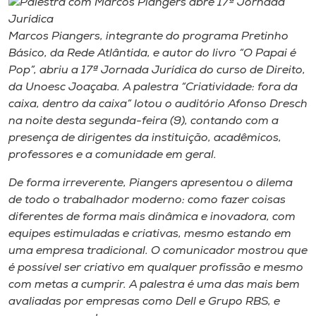
Museu
Marcos Piangers, integrante do programa Pretinho
Unoesc
Básico, da Rede Atlântida, e autor do livro “O Papai é
Store
Pop”, abriu a 17ª Jornada Jurídica do curso de Direito,
da Unoesc Joaçaba. A palestra “Criatividade: fora da
caixa, dentro da caixa” lotou o auditório Afonso Dresch
na noite desta segunda-feira (9), contando com a
Selecione
presença de dirigentes da instituição, acadêmicos,
o idioma
professores e a comunidade em geral.
De forma irreverente, Piangers apresentou o dilema
de todo o trabalhador moderno: como fazer coisas
A+
diferentes de forma mais dinâmica e inovadora, com
A-
equipes estimuladas e criativas, mesmo estando em
uma empresa tradicional. O comunicador mostrou que
é possível ser criativo em qualquer profissão e mesmo
com metas a cumprir. A palestra é uma das mais bem
avaliadas por empresas como Dell e Grupo RBS, e