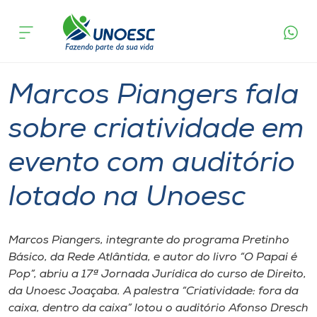
Página
O que
Marcos Piangers fala sobre criatividade em
inicial
acontece
evento com auditório lotado na Unoesc
Cursos
Graduação
Palestra
Joaçaba
Onde estamos
Marcos Piangers fala
Pesquisa
sobre criatividade em
evento com auditório
Atendimento ao Estudante
lotado na Unoesc
Portal de Ensino
Marcos Piangers, integrante do programa Pretinho
A
Básico, da Rede Atlântida, e autor do livro “O Papai é
Unoesc
Pop”, abriu a 17ª Jornada Jurídica do curso de Direito,
da Unoesc Joaçaba. A palestra “Criatividade: fora da
Internacionalização
caixa, dentro da caixa” lotou o auditório Afonso Dresch