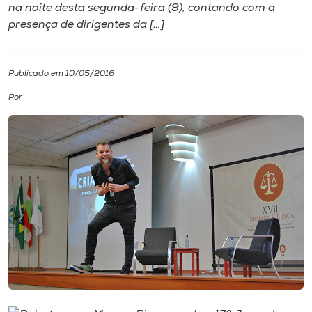
na noite desta segunda-feira (9), contando com a
presença de dirigentes da […]
I.nova
Diplomados
Publicado em 10/05/2016
Por
Cultura
CPA
Biblioteca
Editora
Rádio