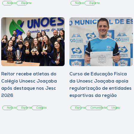
Notícia
Esporte
Notícia
Esporte
Reitor recebe atletas do
Curso de Educação Física
Colégio Unoesc Joaçaba
da Unoesc Joaçaba apoia
após destaque nos Jesc
regularização de entidades
2026
esportivas da região
Notícia
Esporte
Colégios
Esporte
Comunidade
Unoesc