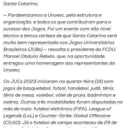
Museu
Santa Catarina.
— Parabenizamos a Unoesc, pela estrutura e
Unoesc
organização, e todos os que contribuíram para o
Store
sucesso dos Jogos. Foi um evento com alto nível
técnico e temos certeza de que Santa Catarina será
muito bem representada nos Jogos Universitários
Brasileiros (JUBs) — ressalta o presidente da FCDU,
Selecione
Manoel Obdulio Rebelo, que, na oportunidade,
o idioma
entregou uma homenagem aos representantes da
Unoesc.
Os JUCs 2023 iniciaram na quarta-feira (19) com
A+
jogos de basquetebol, futsal, handebol, judô, tênis,
A-
tênis de mesa, voleibol, vôlei de praia, badminton e
xadrez. Outras três modalidades foram disputadas no
mês de maio: futebol eletrônico (FIFA), League of
Legends (LoL) e Counter-Strike: Global Offensive
(CS:GO). Já o futebol de campo aconteceu de 29 de