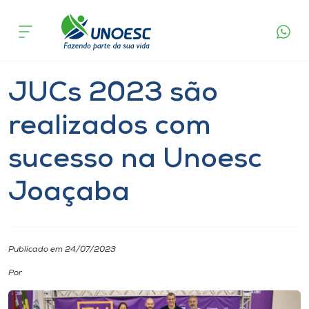
Página
O que
JUCs 2023 são realizados com sucesso
inicial
acontece
na Unoesc Joaçaba
Cursos
Esporte
Notícia
Joaçaba
Onde estamos
JUCs 2023 são
Pesquisa
realizados com
sucesso na Unoesc
Atendimento ao Estudante
Joaçaba
Portal de Ensino
A
Publicado em 24/07/2023
Unoesc
Por
Internacionalização