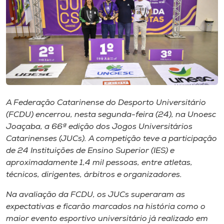
I.nova
Diplomados
Cultura
A Federação Catarinense do Desporto Universitário
CPA
(FCDU) encerrou, nesta segunda-feira (24), na Unoesc
Joaçaba, a 66ª edição dos Jogos Universitários
Catarinenses (JUCs). A competição teve a participação
Biblioteca
de 24 Instituições de Ensino Superior (IES) e
aproximadamente 1,4 mil pessoas, entre atletas,
Editora
técnicos, dirigentes, árbitros e organizadores.
Na avaliação da FCDU, os JUCs superaram as
Rádio
expectativas e ficarão marcados na história como o
maior evento esportivo universitário já realizado em