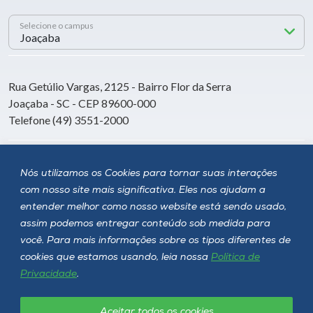
Selecione o campus
Rua Getúlio Vargas, 2125 - Bairro Flor da Serra
Joaçaba - SC - CEP 89600-000
Telefone (49) 3551-2000
Siga a Unoesc
Nós utilizamos os Cookies para tornar suas interações
com nosso site mais significativa. Eles nos ajudam a
entender melhor como nosso website está sendo usado,
assim podemos entregar conteúdo sob medida para
você. Para mais informações sobre os tipos diferentes de
cookies que estamos usando, leia nossa
Política de
Privacidade
.
Aceitar todos os cookies