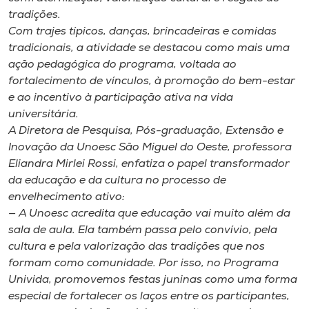
Museu
tradições.
Com trajes típicos, danças, brincadeiras e comidas
Unoesc
tradicionais, a atividade se destacou como mais uma
ação pedagógica do programa, voltada ao
Store
fortalecimento de vínculos, à promoção do bem-estar
e ao incentivo à participação ativa na vida
universitária.
A Diretora de Pesquisa, Pós-graduação, Extensão e
Selecione
o idioma
Inovação da Unoesc São Miguel do Oeste, professora
Eliandra Mirlei Rossi, enfatiza o papel transformador
da educação e da cultura no processo de
envelhecimento ativo:
A+
— A Unoesc acredita que educação vai muito além da
A-
sala de aula. Ela também passa pelo convívio, pela
cultura e pela valorização das tradições que nos
formam como comunidade. Por isso, no Programa
Univida, promovemos festas juninas como uma forma
especial de fortalecer os laços entre os participantes,