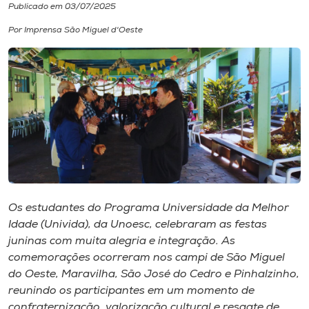
Publicado em 03/07/2025
I.nova
Por Imprensa São Miguel d'Oeste
Diplomados
Cultura
CPA
Biblioteca
Os estudantes do Programa Universidade da Melhor
Idade (Univida), da Unoesc, celebraram as festas
Editora
juninas com muita alegria e integração. As
comemorações ocorreram nos campi de São Miguel
do Oeste, Maravilha, São José do Cedro e Pinhalzinho,
Rádio
reunindo os participantes em um momento de
confraternização, valorização cultural e resgate de