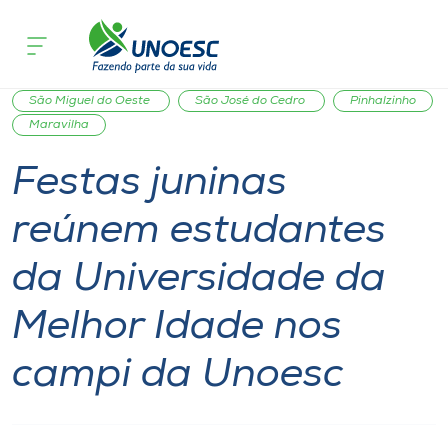
Página inicial
O que acontece
Festas juninas reúnem estudantes da 
Cursos
Notícia
Extensão
Inserção Social
Comunidade
Onde estamos
São Miguel do Oeste
São José do Cedro
Pinhalzinho
Maravilha
Pesquisa
Festas juninas
reúnem estudantes
Atendimento ao Estudante
da Universidade da
Portal de Ensino
Melhor Idade nos
A
campi da Unoesc
Unoesc
Internacionalização