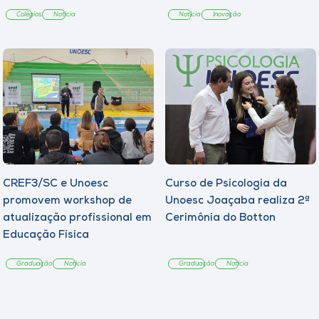
Colégios
Notícia
Notícia
Inovação
CREF3/SC e Unoesc
Curso de Psicologia da
promovem workshop de
Unoesc Joaçaba realiza 2ª
atualização profissional em
Cerimônia do Botton
Educação Física
Graduação
Notícia
Graduação
Notícia