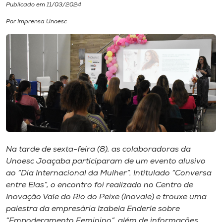
Publicado em 11/03/2024
I.nova
Por Imprensa Unoesc
Diplomados
Cultura
CPA
Biblioteca
Na tarde de sexta-feira (8), as colaboradoras da
Unoesc Joaçaba participaram de um evento alusivo
Editora
ao “Dia Internacional da Mulher”. Intitulado “Conversa
entre Elas”, o encontro foi realizado no Centro de
Inovação Vale do Rio do Peixe (Inovale) e trouxe uma
Rádio
palestra da empresária Izabela Enderle sobre
“Empoderamento Feminino”, além de informações