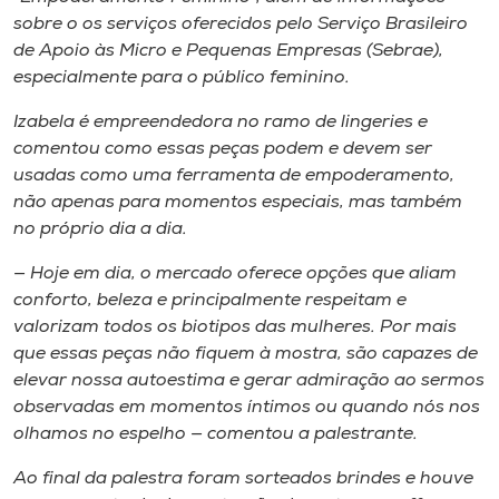
Museu
sobre o os serviços oferecidos pelo Serviço Brasileiro
de Apoio às Micro e Pequenas Empresas (Sebrae),
Unoesc
especialmente para o público feminino.
Store
Izabela é empreendedora no ramo de lingeries e
comentou como essas peças podem e devem ser
usadas como uma ferramenta de empoderamento,
não apenas para momentos especiais, mas também
Selecione
no próprio dia a dia.
o idioma
— Hoje em dia, o mercado oferece opções que aliam
conforto, beleza e principalmente respeitam e
valorizam todos os biotipos das mulheres. Por mais
A+
que essas peças não fiquem à mostra, são capazes de
A-
elevar nossa autoestima e gerar admiração ao sermos
observadas em momentos íntimos ou quando nós nos
olhamos no espelho — comentou a palestrante.
Ao final da palestra foram sorteados brindes e houve