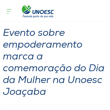
Página inicial
O que acontece
Evento sobre empoderamento marca 
Cursos
Notícia
Joaçaba
Onde estamos
Evento sobre
Pesquisa
empoderamento
marca a
Atendimento ao Estudante
comemoração do Dia
Portal de Ensino
da Mulher na Unoesc
A
Joaçaba
Unoesc
Internacionalização