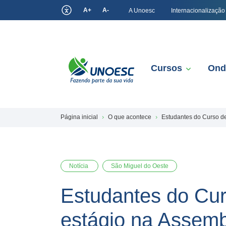
A+
A-
A Unoesc
Internacionalização
Cursos
Ond
Página inicial
O que acontece
Estudantes do Curso de
Notícia
São Miguel do Oeste
Estudantes do Cur
estágio na Assembl