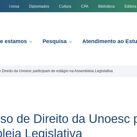
I.nova
Diplomados
Cultura
CPA
Biblioteca
Editora
e estamos
Pesquisa
Atendimento ao Est
 Direito da Unoesc participam de estágio na Assembleia Legislativa
so de Direito da Unoesc 
eia Legislativa