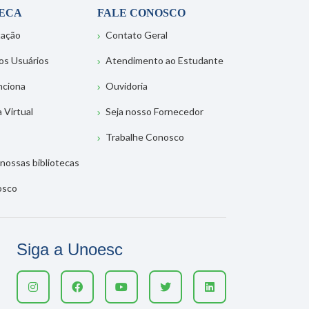
TECA
FALE CONOSCO
tação
Contato Geral
os Usuários
Atendimento ao Estudante
nciona
Ouvidoria
a Virtual
Seja nosso Fornecedor
Trabalhe Conosco
nossas bibliotecas
osco
Siga a Unoesc