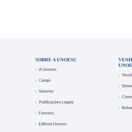
SOBRE A UNOESC
VENH
UNOE
A Unoesc
Vesti
Campi
Sist
Setores
Como
Publicações Legais
Bolsa
Funoesc
Editora Unoesc