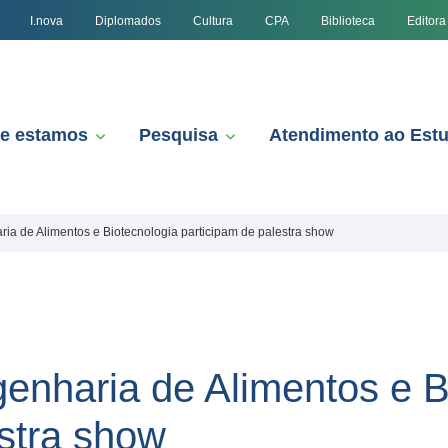
I.nova
Diplomados
Cultura
CPA
Biblioteca
Editora
e estamos
Pesquisa
Atendimento ao Est
ia de Alimentos e Biotecnologia participam de palestra show
enharia de Alimentos e B
estra show