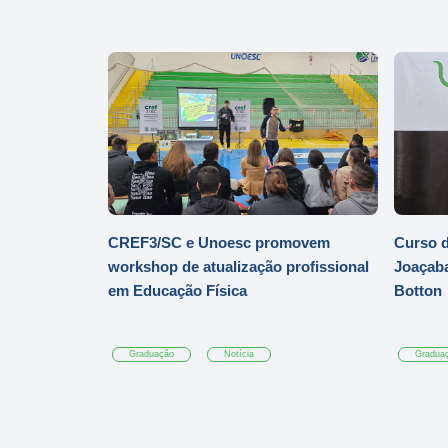
CREF3/SC e Unoesc promovem
Curso d
workshop de atualização profissional
Joaçaba
em Educação Física
Botton
Graduação
Notícia
Gradua