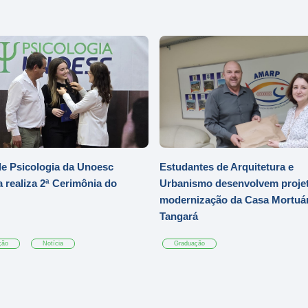
e Psicologia da Unoesc
Estudantes de Arquitetura e
 realiza 2ª Cerimônia do
Urbanismo desenvolvem projet
modernização da Casa Mortuár
Tangará
ção
Notícia
Graduação