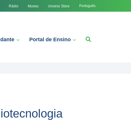
Português
Rádio
Museu
Unoesc Store
udante
Portal de Ensino
iotecnologia