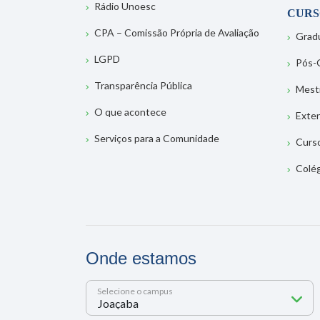
Rádio Unoesc
CURS
CPA – Comissão Própria de Avaliação
Grad
LGPD
Pós-
Transparência Pública
Mest
O que acontece
Exte
Serviços para a Comunidade
Curs
Colé
Onde estamos
Selecione o campus