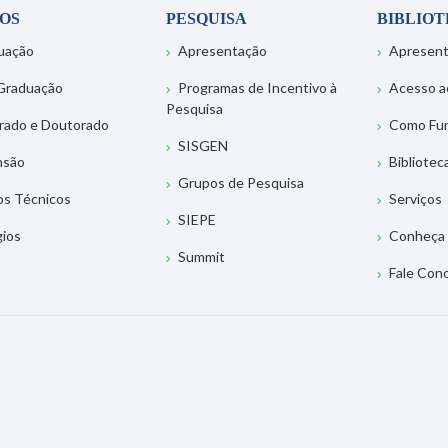
OS
PESQUISA
BIBLIO
uação
Apresentação
Apresen
Graduação
Programas de Incentivo à
Acesso a
Pesquisa
rado e Doutorado
Como Fu
SISGEN
nsão
Bibliotec
Grupos de Pesquisa
os Técnicos
Serviços
SIEPE
gios
Conheça 
Summit
Fale Con