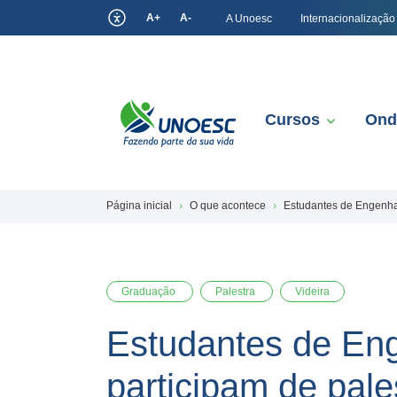
A+
A-
A Unoesc
Internacionalização
Cursos
Ond
Página inicial
O que acontece
Estudantes de Engenhar
Graduação
Palestra
Videira
Estudantes de Eng
participam de pal