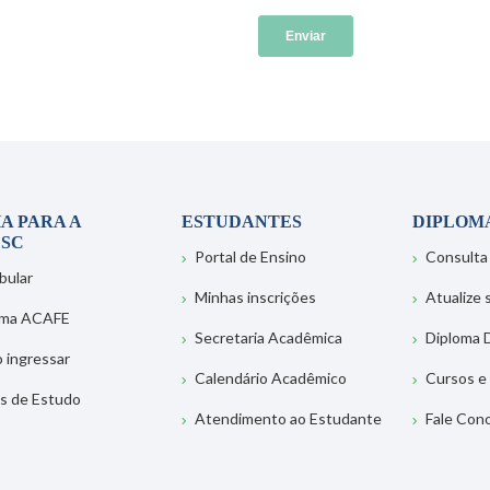
A PARA A
ESTUDANTES
DIPLOM
SC
Portal de Ensino
Consulta
bular
Minhas inscrições
Atualize
ema ACAFE
Secretaria Acadêmica
Diploma D
 ingressar
Calendário Acadêmico
Cursos e
s de Estudo
Atendimento ao Estudante
Fale Con