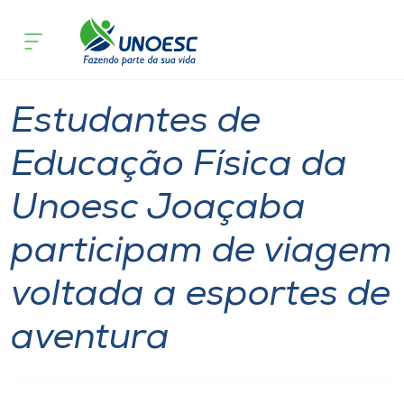
Página inicial
O que acontece
Estudantes de Educação Física da Un
Cursos
Notícia
Esporte
Joaçaba
Onde estamos
Estudantes de
Pesquisa
Educação Física da
Unoesc Joaçaba
Atendimento ao Estudante
participam de viagem
Portal de Ensino
voltada a esportes de
A
aventura
Unoesc
Internacionalização