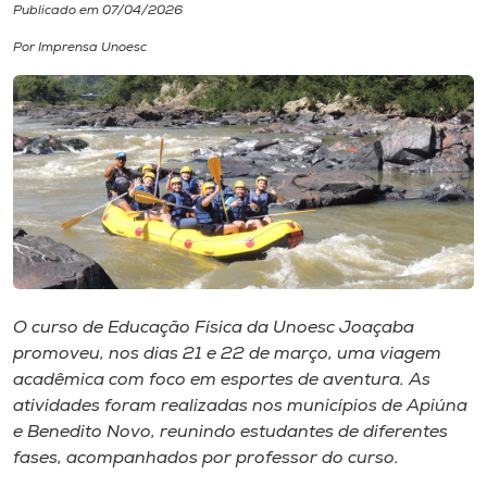
Publicado em 07/04/2026
I.nova
Por Imprensa Unoesc
Diplomados
Cultura
CPA
Biblioteca
O curso de Educação Física da Unoesc Joaçaba
promoveu, nos dias 21 e 22 de março, uma viagem
Editora
acadêmica com foco em esportes de aventura. As
atividades foram realizadas nos municípios de Apiúna
e Benedito Novo, reunindo estudantes de diferentes
Rádio
fases, acompanhados por professor do curso.