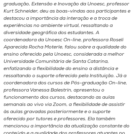
Museu
graduação, Extensão e Inovação da Unoesc, professor
Kurt Schneider, deu as boas-vindas aos participantes e
destacou a importância da interação e a troca de
Unoesc
experiências no ambiente virtual, ressaltando a
Store
diversidade geográfica dos estudantes. A
coordenadora da Unoesc On-line, professora Roseli
Aparecida Rocha Moterle, falou sobre a qualidade do
ensino oferecido pela Unoesc, considerada a melhor
Selecione
Universidade Comunitária de Santa Catarina,
o idioma
enfatizando a flexibilidade do ensino a distância e
ressaltando o suporte oferecido pela Instituição. Já a
coordenadora dos cursos de Pós-graduação On-line,
A+
professora Vanessa Balestrin, apresentou o
A-
funcionamento dos cursos, destacando as aulas
semanais ao vivo via Zoom, a flexibilidade de assistir
às aulas gravadas posteriormente e o suporte
oferecido por tutores e professores. Ela também
mencionou a importância da atualização constante do
conteúdo e a qualidade dos professores atuantes no