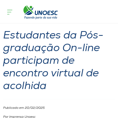
Página inicial
O que acontece
Estudantes da Pós-graduação On-line 
Cursos
Notícia
Ensino a Distância
Onde estamos
Estudantes da Pós-
Pesquisa
graduação On-line
participam de
Atendimento ao Estudante
encontro virtual de
Portal de Ensino
acolhida
A
Unoesc
Publicado em 20/02/2025
Internacionalização
Por Imprensa Unoesc