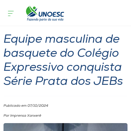
Página inicial
O que acontece
Equipe masculina de basquete do Colé
Cursos
Notícia
Colégios
Xanxerê
Onde estamos
Equipe masculina de
Pesquisa
basquete do Colégio
Expressivo conquista
Atendimento ao Estudante
Série Prata dos JEBs
Portal de Ensino
A
Publicado em 07/10/2024
Unoesc
Por Imprensa Xanxerê
Internacionalização