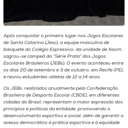
Museu
Unoesc
Store
Após conquistar o primeiro lugar nos Jogos Escolares
de Santa Catarina (Jesc), a equipe masculina de
basquete do Colégio Expressivo, da unidade de Xaxim,
Selecione
sagrou-se campeã da “Série Prata” dos Jogos
o idioma
Escolares Brasileiros (JEBs). O evento aconteceu entre
os dias 20 de setembro e 3 de outubro, em Recife (PE),
e reuniu estudantes-atletas de 12 a 14 anos.
A+
Os JEBs, realizados anualmente pela Confederação
A-
Brasileira de Desporto Escolar (CBDE), em diferentes
cidades do Brasil, representam a maior expressão dos
princípios e políticas da entidade, promovendo o
desenvolvimento esportivo e social, além de garantir o
acesso democrático à prática esportiva e à equidade