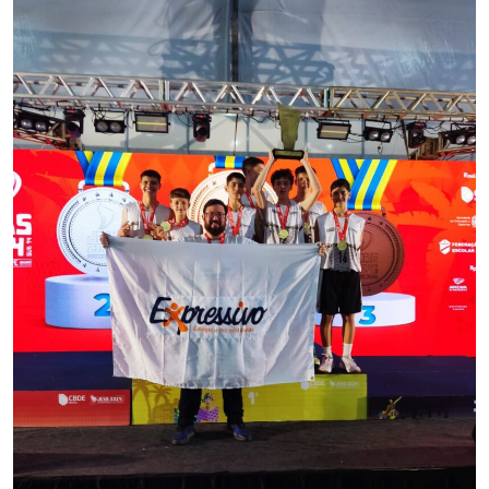
I.nova
Diplomados
Cultura
CPA
Biblioteca
Editora
Rádio