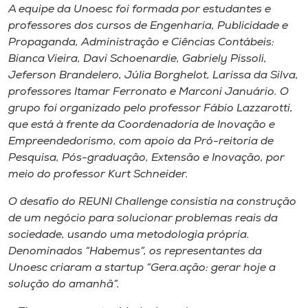
Museu
A equipe da Unoesc foi formada por estudantes e
professores dos cursos de Engenharia, Publicidade e
Propaganda, Administração e Ciências Contábeis:
Unoesc
Bianca Vieira, Davi Schoenardie, Gabriely Pissoli,
Store
Jeferson Brandelero, Júlia Borghelot, Larissa da Silva,
professores Itamar Ferronato e Marconi Januário. O
grupo foi organizado pelo professor Fábio Lazzarotti,
que está à frente da Coordenadoria de Inovação e
Selecione
Empreendedorismo, com apoio da Pró-reitoria de
o idioma
Pesquisa, Pós-graduação, Extensão e Inovação, por
meio do professor Kurt Schneider.
O desafio do REUNI Challenge consistia na construção
A+
de um negócio para solucionar problemas reais da
A-
sociedade, usando uma metodologia própria.
Denominados “Habemus”, os representantes da
Unoesc criaram a startup “Gera.ação: gerar hoje a
solução do amanhã”.