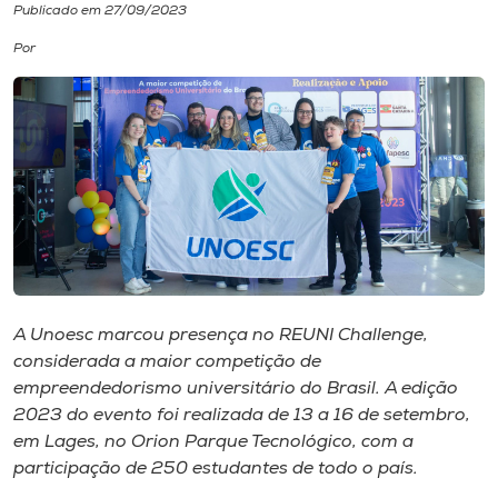
Publicado em 27/09/2023
I.nova
Por
Diplomados
Cultura
CPA
Biblioteca
A Unoesc marcou presença no REUNI Challenge,
considerada a maior competição de
Editora
empreendedorismo universitário do Brasil. A edição
2023 do evento foi realizada de 13 a 16 de setembro,
em Lages, no Orion Parque Tecnológico, com a
Rádio
participação de 250 estudantes de todo o país.