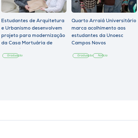
Estudantes de Arquitetura
Quarto Arraiá Universitário
e Urbanismo desenvolvem
marca acolhimento aos
projeto para modernização
estudantes da Unoesc
da Casa Mortuária de
Campos Novos
Tangará
Graduação
Graduação
Notícia