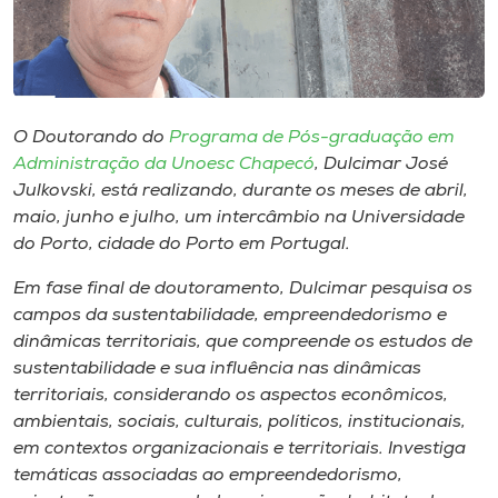
Museu
Unoesc
Store
O Doutorando do
Programa de Pós-graduação em
Administração da Unoesc Chapecó
, Dulcimar José
Julkovski, está realizando, durante os meses de abril,
Selecione
maio, junho e julho, um intercâmbio na Universidade
o idioma
do Porto, cidade do Porto em Portugal.
Em fase final de doutoramento, Dulcimar pesquisa os
campos da sustentabilidade, empreendedorismo e
A+
dinâmicas territoriais, que compreende os estudos de
A-
sustentabilidade e sua influência nas dinâmicas
territoriais, considerando os aspectos econômicos,
ambientais, sociais, culturais, políticos, institucionais,
em contextos organizacionais e territoriais. Investiga
temáticas associadas ao empreendedorismo,