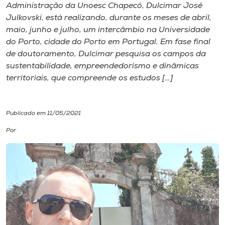
Administração da Unoesc Chapecó, Dulcimar José
Julkovski, está realizando, durante os meses de abril,
I.nova
maio, junho e julho, um intercâmbio na Universidade
do Porto, cidade do Porto em Portugal. Em fase final
Diplomados
de doutoramento, Dulcimar pesquisa os campos da
sustentabilidade, empreendedorismo e dinâmicas
territoriais, que compreende os estudos […]
Cultura
CPA
Publicado em 11/05/2021
Por
Biblioteca
Editora
Rádio