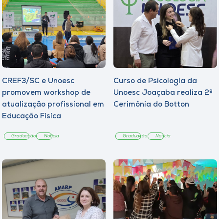
CREF3/SC e Unoesc
Curso de Psicologia da
promovem workshop de
Unoesc Joaçaba realiza 2ª
atualização profissional em
Cerimônia do Botton
Educação Física
Graduação
Notícia
Graduação
Notícia