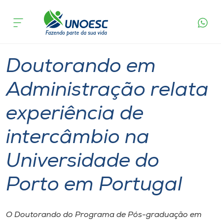
Página
O que
Doutorando em Administração relata
inicial
acontece
experiência de intercâmbio na Universidade do
Cursos
Porto em Portugal
Graduação
Doutorado
Chapecó
Onde estamos
Doutorando em
Pesquisa
Administração relata
experiência de
Atendimento ao Estudante
intercâmbio na
Portal de Ensino
Universidade do
A
Porto em Portugal
Unoesc
Internacionalização
O Doutorando do Programa de Pós-graduação em