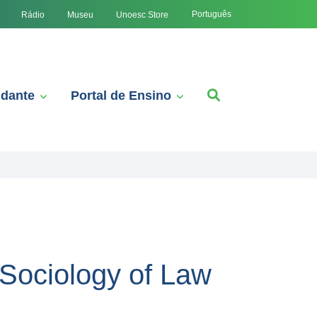
Português
Rádio
Museu
Unoesc Store
udante
Portal de Ensino
Sociology of Law