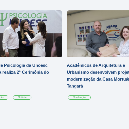
e Psicologia da Unoesc
Acadêmicos de Arquitetura e
 realiza 2ª Cerimônia do
Urbanismo desenvolvem projet
modernização da Casa Mortuár
Tangará
ção
Notícia
Graduação