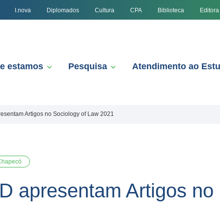
I.nova
Diplomados
Cultura
CPA
Biblioteca
Editora
e estamos
Pesquisa
Atendimento ao Est
esentam Artigos no Sociology of Law 2021
Chapecó
 apresentam Artigos no 