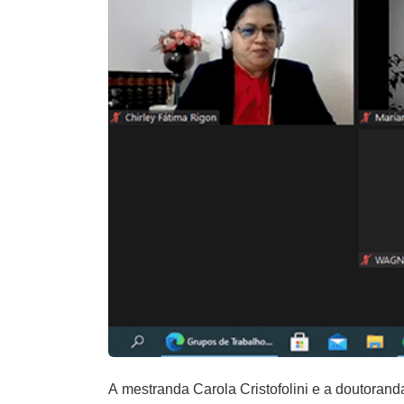
A mestranda Carola Cristofolini e a doutoran