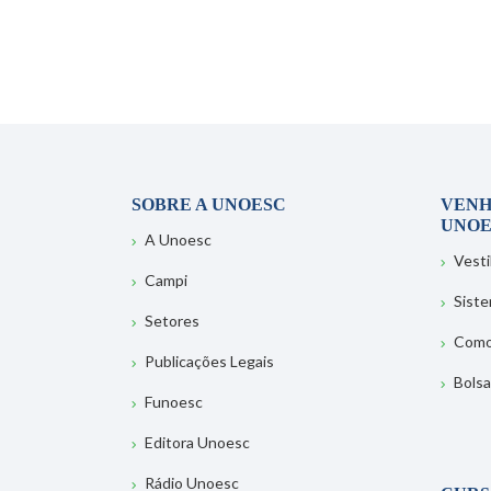
SOBRE A UNOESC
VENH
UNOE
A Unoesc
Vesti
Campi
Sist
Setores
Como
Publicações Legais
Bolsa
Funoesc
Editora Unoesc
Rádio Unoesc