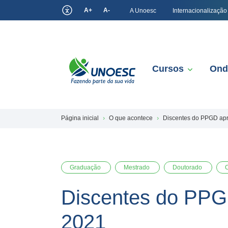
A+
A-
A Unoesc
Internacionalização
Cursos
Ond
Página inicial
O que acontece
Discentes do PPGD apr
Graduação
Mestrado
Doutorado
Discentes do PPGD
2021