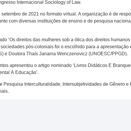
ongresso Internacional Sociology of Law.
e setembro de 2021 no formato virtual. A organização é de res
to com diversas instituições de ensino e de pesquisa nacionai
lado ‘Os direitos das mulheres sob a ótica dos direitos humanos
s sociedades pós-coloniais foi o escolhido para a apresentaçã
) e Doutora Thaís Janaina Wenczenovicz (UNOESC/PPGD).
tos apresentou o artigo nominado ‘Livros Didáticos E Branq
ntal À Educação’.
Pesquisa Interculturalidade, Intersubjetividades de Gênero 
iais.