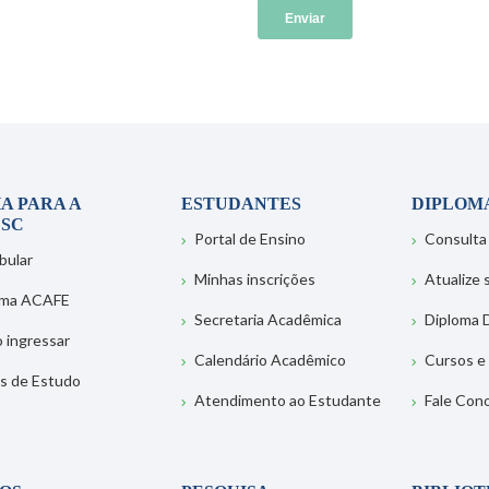
A PARA A
ESTUDANTES
DIPLOM
SC
Portal de Ensino
Consulta
bular
Minhas inscrições
Atualize
ema ACAFE
Secretaria Acadêmica
Diploma D
 ingressar
Calendário Acadêmico
Cursos e
s de Estudo
Atendimento ao Estudante
Fale Con