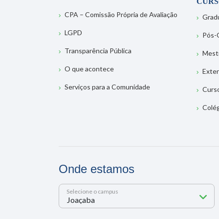
CURS
CPA – Comissão Própria de Avaliação
Grad
LGPD
Pós-
Transparência Pública
Mest
O que acontece
Exte
Serviços para a Comunidade
Curs
Colé
Onde estamos
Selecione o campus