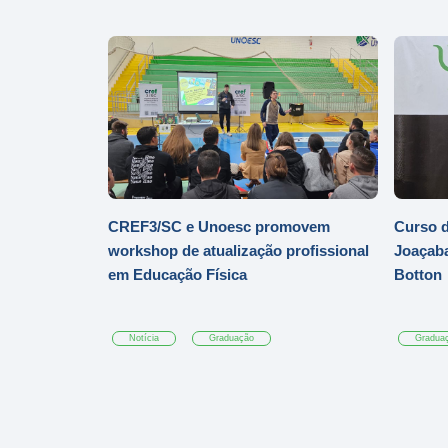
CREF3/SC e Unoesc promovem
Curso d
workshop de atualização profissional
Joaçaba
em Educação Física
Botton
Notícia
Graduação
Gradua