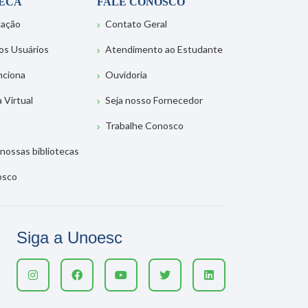
TECA
FALE CONOSCO
tação
Contato Geral
os Usuários
Atendimento ao Estudante
nciona
Ouvidoria
a Virtual
Seja nosso Fornecedor
Trabalhe Conosco
nossas bibliotecas
osco
Siga a Unoesc