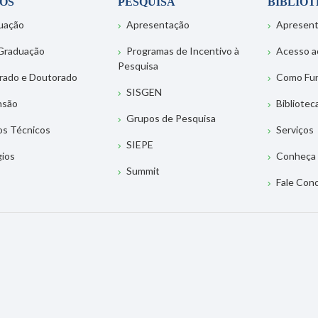
OS
PESQUISA
BIBLIO
uação
Apresentação
Apresen
Graduação
Programas de Incentivo à
Acesso a
Pesquisa
rado e Doutorado
Como Fu
SISGEN
nsão
Bibliotec
Grupos de Pesquisa
os Técnicos
Serviços
SIEPE
gios
Conheça 
Summit
Fale Con