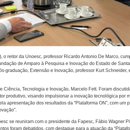
0), o reitor da Unoesc, professor Ricardo Antonio De Marco, cu
undação de Amparo à Pesquisa e Inovação do Estado de Santa C
s-graduação, Extensão e Inovação, professor Kurt Schneider, e 
e Ciência, Tecnologia e Inovação, Marcelo Fett. Foram discutida
tor produtivo, visando impulsionar a inovação tecnológica por m
ela apresentação dos resultados da “Plataforma ON”, com um p
ovação”.
noesc se reuniram com o presidente da Fapesc, Fábio Wagner Pin
untos foram debatidos, com destaque para a atuação da “Plata