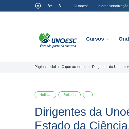
A+
A-
A Unoesc
Internacionalização
Cursos
Ond
Página inicial
O que acontece
Dirigentes da Unoesc v
Notícia
Reitoria
Dirigentes da Unoe
Estado da Ciência