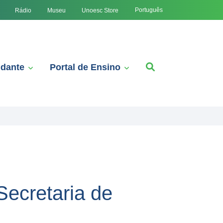
Português
Rádio
Museu
Unoesc Store
udante
Portal de Ensino
Secretaria de