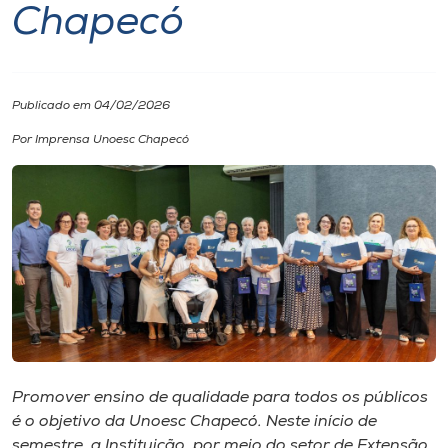
Chapecó
I.nova
Diplomados
Publicado em 04/02/2026
Por Imprensa Unoesc Chapecó
Cultura
CPA
Biblioteca
Editora
Promover ensino de qualidade para todos os públicos
Rádio
é o objetivo da Unoesc Chapecó. Neste início de
semestre, a Instituição, por meio do setor de Extensão,