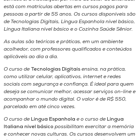
Museu
está com matrículas abertas em cursos pagos para
pessoas a partir de 55 anos. Os cursos disponíveis são
Unoesc
de Tecnologias Digitais, Língua Espanhola nível básico,
Língua Italiana nível básico e o Cozinha Saúde Sênior.
Store
As aulas são teóricas e práticas, em um ambiente
acolhedor, com professores qualificados e conteúdos
aplicáveis ao dia a dia.
Selecione
o idioma
O curso de
Tecnologias Digitais
ensina, na prática,
como utilizar celular, aplicativos, internet e redes
sociais com segurança e confiança. É ideal para quem
deseja se comunicar melhor, acessar serviços on-line e
A+
acompanhar o mundo digital. O valor é de R$ 550,
A-
parcelado em até cinco vezes.
O curso de
Língua Espanhola
e o curso de
Língua
Italiana nível básico
possibilitam exercitar a memória
e conhecer novas culturas. Os cursos desenvolvem um