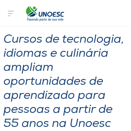
Página inicial
O que acontece
Cursos de tecnologia, idiomas e culi
Cursos
Pesquisa
Extensão
Inovação
Chapecó
Onde estamos
Cursos de tecnologia,
Pesquisa
idiomas e culinária
ampliam
Atendimento ao Estudante
oportunidades de
Portal de Ensino
aprendizado para
A
pessoas a partir de
Unoesc
55 anos na Unoesc
Internacionalização