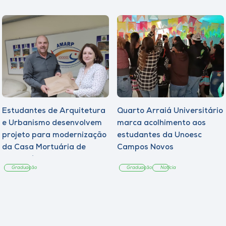
Estudantes de Arquitetura
Quarto Arraiá Universitário
e Urbanismo desenvolvem
marca acolhimento aos
projeto para modernização
estudantes da Unoesc
da Casa Mortuária de
Campos Novos
Tangará
Graduação
Graduação
Notícia