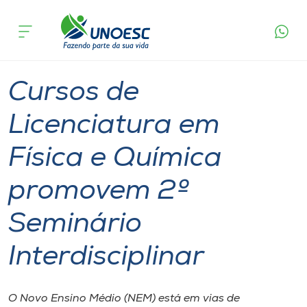
Página
O que
Cursos de Licenciatura em Física e Química
inicial
acontece
promovem 2º Seminário Interdisciplinar
Cursos
Graduação
Seminário
Joaçaba
Onde estamos
Cursos de
Pesquisa
Licenciatura em
Física e Química
Atendimento ao Estudante
promovem 2º
Portal de Ensino
Seminário
A
Interdisciplinar
Unoesc
Internacionalização
O Novo Ensino Médio (NEM) está em vias de