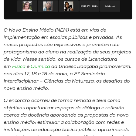
Museu
Unoesc
Store
O Novo Ensino Médio (NEM) está em vias de
implementação em escolas públicas e privadas. As
novas propostas são expressivas e prometem dar
protagonismo ao aluno na realização de seus projetos
Selecione
de vida. Nesse sentido, os cursos de Licenciatura
o idioma
em
Física
e
Química
da Unoesc Joaçaba promoveram,
nos dias 17, 18 e 19 de maio, o 2º Seminário
Interdisciplinar – Ciências da Natureza: os desafios do
novo ensino médio.
A+
A-
O encontro ocorreu de forma remota e teve como
objetivos oportunizar espaços de diálogo e reflexão
acerca da docência abordando as propostas do novo
ensino médio; estimular a colaboração com redes e
instituições de educação básica pública, aproximando