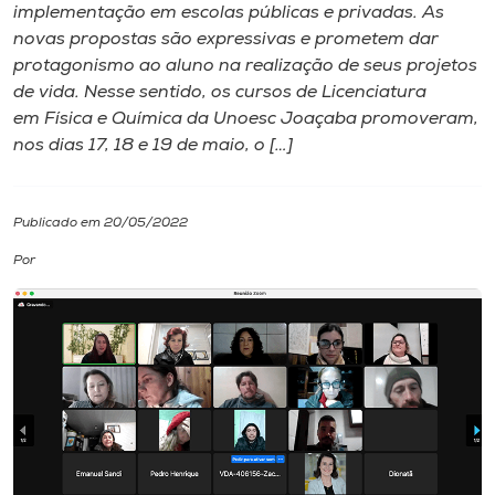
implementação em escolas públicas e privadas. As
novas propostas são expressivas e prometem dar
I.nova
protagonismo ao aluno na realização de seus projetos
de vida. Nesse sentido, os cursos de Licenciatura
Diplomados
em Física e Química da Unoesc Joaçaba promoveram,
nos dias 17, 18 e 19 de maio, o […]
Cultura
Publicado em 20/05/2022
CPA
Por
Biblioteca
Editora
Rádio