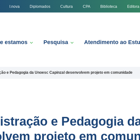
I.nova
Diplomados
Cultura
CPA
Biblioteca
Editora
e estamos
Pesquisa
Atendimento ao Est
ção e Pedagogia da Unoesc Capinzal desenvolvem projeto em comunidade
istração e Pedagogia d
olvem projeto em comu