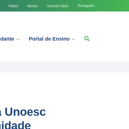
Português
Rádio
Museu
Unoesc Store
udante
Portal de Ensino
a Unoesc
nidade