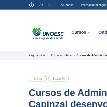
A+
A-
A Unoesc
Internacionalização
Cursos
Ond
Página inicial
O que acontece
Cursos de Administra
Notícia
Extensão
Cursos de Admin
Capinzal desenv