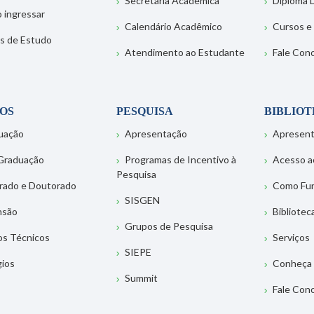
Secretaria Acadêmica
Diploma D
 ingressar
Calendário Acadêmico
Cursos e
s de Estudo
Atendimento ao Estudante
Fale Con
OS
PESQUISA
BIBLIO
uação
Apresentação
Apresen
Graduação
Programas de Incentivo à
Acesso a
Pesquisa
rado e Doutorado
Como Fu
SISGEN
nsão
Bibliotec
Grupos de Pesquisa
os Técnicos
Serviços
SIEPE
gios
Conheça 
Summit
Fale Con