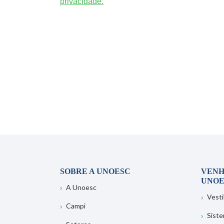
privacidade.
SOBRE A UNOESC
VENH
UNOE
A Unoesc
Vesti
Campi
Sist