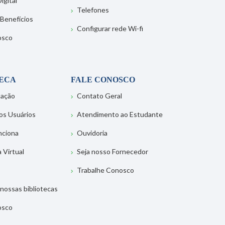
igital
Telefones
 Benefícios
Configurar rede Wi-fi
osco
TECA
FALE CONOSCO
tação
Contato Geral
os Usuários
Atendimento ao Estudante
nciona
Ouvidoria
a Virtual
Seja nosso Fornecedor
Trabalhe Conosco
nossas bibliotecas
osco