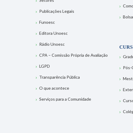
Setores
Como
Publicações Legais
Bolsa
Funoesc
Editora Unoesc
Rádio Unoesc
CURS
CPA – Comissão Própria de Avaliação
Grad
LGPD
Pós-
Transparência Pública
Mest
O que acontece
Exte
Serviços para a Comunidade
Curs
Colé