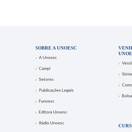
SOBRE A UNOESC
VENH
UNOE
A Unoesc
Vesti
Campi
Sist
Setores
Como
Publicações Legais
Bolsa
Funoesc
Editora Unoesc
Rádio Unoesc
CURS