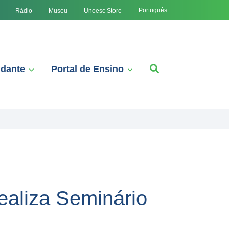
Português
Rádio
Museu
Unoesc Store
udante
Portal de Ensino
ealiza Seminário