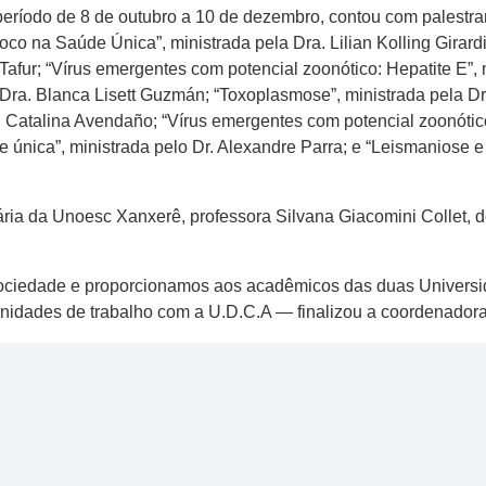
período de 8 de outubro a 10 de dezembro, contou com palestr
co na Saúde Única”, ministrada pela Dra. Lilian Kolling Girardi
 Tafur; “Vírus emergentes com potencial zoonótico: Hepatite E”, 
 Dra. Blanca Lisett Guzmán; “Toxoplasmose”, ministrada pela D
. Catalina Avendaño; “Vírus emergentes com potencial zoonótico
 única”, ministrada pelo Dr. Alexandre Parra; e “Leismaniose e 
ria da Unoesc Xanxerê, professora Silvana Giacomini Collet, d
ociedade e proporcionamos aos acadêmicos das duas Universi
tunidades de trabalho com a U.D.C.A — finalizou a coordenadora