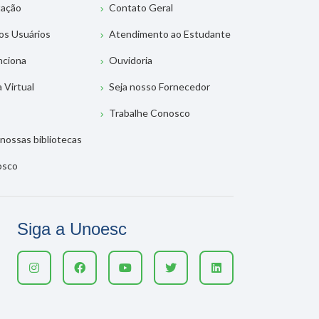
tação
Contato Geral
os Usuários
Atendimento ao Estudante
nciona
Ouvidoria
a Virtual
Seja nosso Fornecedor
Trabalhe Conosco
nossas bibliotecas
osco
Siga a Unoesc