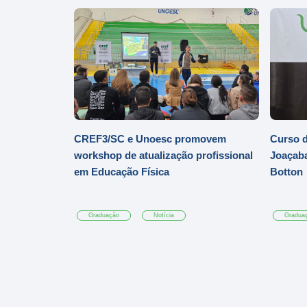
CREF3/SC e Unoesc promovem
Curso d
workshop de atualização profissional
Joaçaba
em Educação Física
Botton
Graduação
Notícia
Gradua