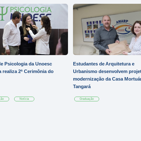
e Psicologia da Unoesc
Estudantes de Arquitetura e
 realiza 2ª Cerimônia do
Urbanismo desenvolvem projet
modernização da Casa Mortuár
Tangará
ção
Notícia
Graduação