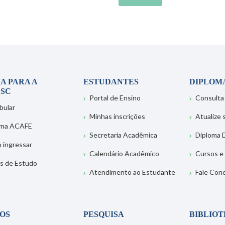
A PARA A
ESTUDANTES
DIPLOM
SC
Portal de Ensino
Consulta
bular
Minhas inscrições
Atualize
ema ACAFE
Secretaria Acadêmica
Diploma D
 ingressar
Calendário Acadêmico
Cursos e
s de Estudo
Atendimento ao Estudante
Fale Con
OS
PESQUISA
BIBLIO