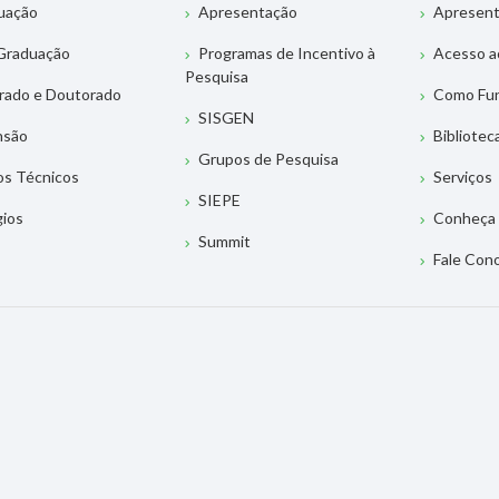
uação
Apresentação
Apresen
Graduação
Programas de Incentivo à
Acesso a
Pesquisa
rado e Doutorado
Como Fu
SISGEN
nsão
Bibliotec
Grupos de Pesquisa
os Técnicos
Serviços
SIEPE
gios
Conheça 
Summit
Fale Con