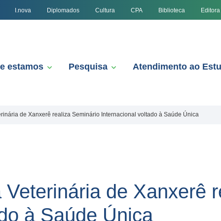
I.nova
Diplomados
Cultura
CPA
Biblioteca
Editora
e estamos
Pesquisa
Atendimento ao Est
rinária de Xanxerê realiza Seminário Internacional voltado à Saúde Única
 Veterinária de Xanxerê r
tado à Saúde Única