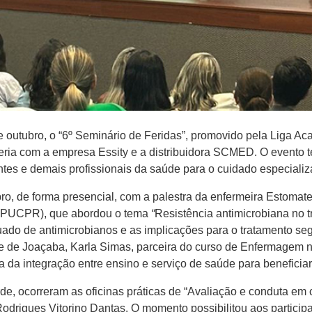
e outubro, o “6º Seminário de Feridas”, promovido pela Liga
ia com a empresa Essity e a distribuidora SCMED. O evento tev
tes e demais profissionais da saúde para o cuidado especializa
bro, de forma presencial, com a palestra da enfermeira Estomat
 – PUCPR), que abordou o tema
“
Resistência antimicrobiana no t
ado de antimicrobianos e as implicações para o tratamento segu
e de Joaçaba, Karla Simas, parceira do curso de Enfermagem n
a da integração entre ensino e serviço de saúde para benefici
de, ocorreram as oficinas práticas de “Avaliação e conduta em 
drigues Vitorino Dantas. O momento possibilitou aos participa