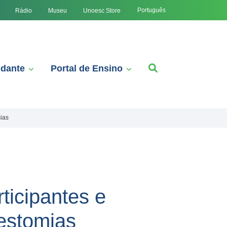
Português
Rádio
Museu
Unoesc Store
udante
Portal de Ensino
mias
ticipantes e
 estomias