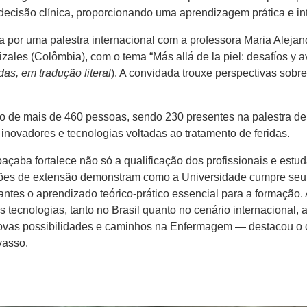
decisão clínica, proporcionando uma aprendizagem prática e int
da por uma palestra internacional com a professora Maria Alej
zales (Colômbia), com o tema “Más allá de la piel: desafíos y a
das, em tradução literal
). A convidada trouxe perspectivas sobr
o de mais de 460 pessoas, sendo 230 presentes na palestra de a
inovadores e tecnologias voltadas ao tratamento de feridas.
açaba fortalece não só a qualificação dos profissionais e est
ções de extensão demonstram como a Universidade cumpre seu p
tes o aprendizado teórico-prático essencial para a formação. 
tecnologias, tanto no Brasil quanto no cenário internacional, am
novas possibilidades e caminhos na Enfermagem — destacou o
vasso.