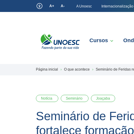
A+
A-
A Unoesc
Internacionalização
Cursos
Ond
Página inicial
O que acontece
Seminário de Feridas r
Notícia
Seminário
Joaçaba
Seminário de Feri
fortalece formaçã