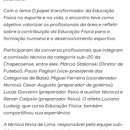
Museu
Com o tema
O papel transformador da Educação
Física no esporte e na vida
, o encontro teve como
Unoesc
objetivo valorizar os profissionais da área e refletir
Store
sobre a contribuição da Educação Física para a
formação humana e o desenvolvimento esportivo.
Participaram da conversa profissionais que integram
Selecione
a comissão técnica da categoria sub-20 da
o idioma
Chapecoense, entre eles: Márcio Stakonski (Diretor de
Futebol); Paulo Pagliari (vice-presidente das
Categorias de Base); Miguel Ferreira (coordenador
técnico); Cesar Augusto (preparador de goleiros);
A+
Lucas Giovanni (preparador físico e auxiliar técnico) e
A-
Renan Calipsto (preparador físico). O atleta Luciano
Ludwig, que cursa Educação Física, também
compartilhou sua experiência.
A técnica Nívia de Lima, responsável pela equipe sub-