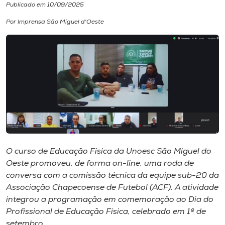
Publicado em 10/09/2025
I.nova
Por Imprensa São Miguel d'Oeste
Diplomados
Cultura
CPA
Biblioteca
O curso de Educação Física da Unoesc São Miguel do
Oeste promoveu, de forma on-line, uma roda de
Editora
conversa com a comissão técnica da equipe sub-20 da
Associação Chapecoense de Futebol (ACF). A atividade
integrou a programação em comemoração ao Dia do
Rádio
Profissional de Educação Física, celebrado em 1º de
setembro.