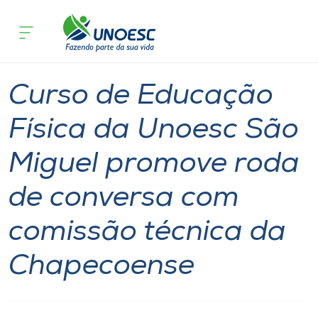
Página inicial
O que acontece
Curso de Educação Física da Unoesc 
Cursos
Notícia
Notícia de evento
São Miguel do Oeste
Onde estamos
Curso de Educação
Pesquisa
Física da Unoesc São
Miguel promove roda
Atendimento ao Estudante
de conversa com
Portal de Ensino
comissão técnica da
A
Chapecoense
Unoesc
Internacionalização