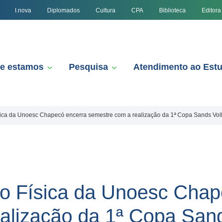
I.nova
Diplomados
Cultura
CPA
Biblioteca
Editora
e estamos
Pesquisa
Atendimento ao Est
ica da Unoesc Chapecó encerra semestre com a realização da 1ª Copa Sands Vol
o Física da Unoesc Chap
alização da 1ª Copa Sand