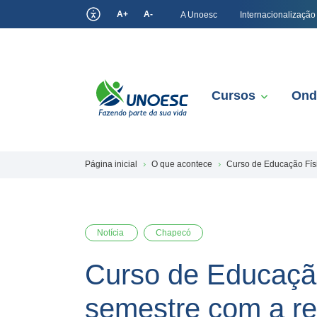
A+
A-
A Unoesc
Internacionalização
Cursos
Ond
Página inicial
O que acontece
Curso de Educação Fís
Notícia
Chapecó
Curso de Educaçã
semestre com a re