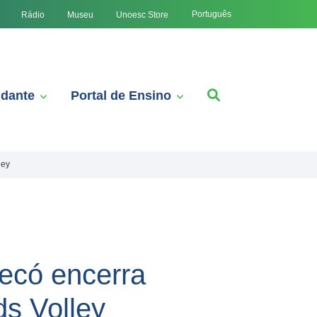
Português
Rádio
Museu
Unoesc Store
udante
Portal de Ensino
ley
ecó encerra
s Volley