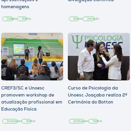
apresentações e
divulgação científica
homenagens
Colégios
Notícia
Notícia
Inovação
CREF3/SC e Unoesc
Curso de Psicologia da
promovem workshop de
Unoesc Joaçaba realiza 2ª
atualização profissional em
Cerimônia do Botton
Educação Física
Graduação
Notícia
Graduação
Notícia