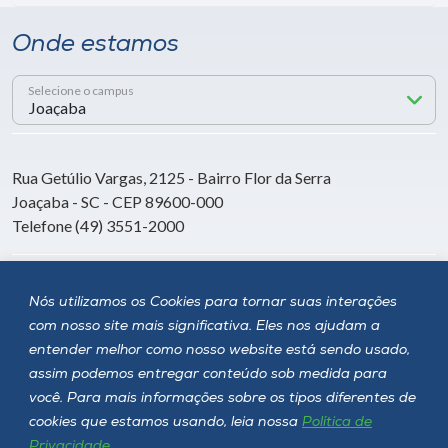
Onde estamos
Selecione o campus
Rua Getúlio Vargas, 2125 - Bairro Flor da Serra
Joaçaba - SC - CEP 89600-000
Telefone (49) 3551-2000
Siga a Unoesc
Nós utilizamos os Cookies para tornar suas interações
com nosso site mais significativa. Eles nos ajudam a
entender melhor como nosso website está sendo usado,
assim podemos entregar conteúdo sob medida para
você. Para mais informações sobre os tipos diferentes de
cookies que estamos usando, leia nossa
Política de
Privacidade
.