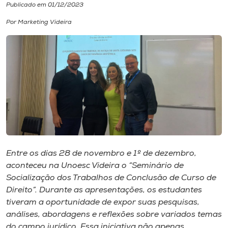
Publicado em 01/12/2023
I.nova
Por Marketing Videira
Diplomados
Cultura
CPA
Biblioteca
Entre os dias 28 de novembro e 1º de dezembro,
aconteceu na Unoesc Videira o “Seminário de
Editora
Socialização dos Trabalhos de Conclusão de Curso de
Direito”. Durante as apresentações, os estudantes
tiveram a oportunidade de expor suas pesquisas,
Rádio
análises, abordagens e reflexões sobre variados temas
do campo jurídico. Essa iniciativa não apenas