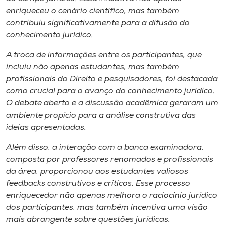
Museu
enriqueceu o cenário científico, mas também
contribuiu significativamente para a difusão do
Unoesc
conhecimento jurídico.
Store
A troca de informações entre os participantes, que
incluiu não apenas estudantes, mas também
profissionais do Direito e pesquisadores, foi destacada
como crucial para o avanço do conhecimento jurídico.
Selecione
O debate aberto e a discussão acadêmica geraram um
o idioma
ambiente propício para a análise construtiva das
ideias apresentadas.
Além disso, a interação com a banca examinadora,
A+
composta por professores renomados e profissionais
A-
da área, proporcionou aos estudantes valiosos
feedbacks construtivos e críticos. Esse processo
enriquecedor não apenas melhora o raciocínio jurídico
dos participantes, mas também incentiva uma visão
mais abrangente sobre questões jurídicas.