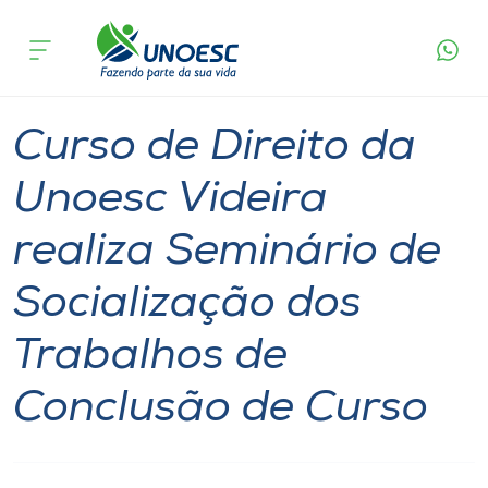
Página
O que
Curso de Direito da Unoesc Videira realiza
inicial
acontece
Seminário de Socialização dos Trabalhos de
Cursos
Conclusão de Curso
Notícia
Seminário
Videira
Onde estamos
Curso de Direito da
Pesquisa
Unoesc Videira
realiza Seminário de
Atendimento ao Estudante
Socialização dos
Portal de Ensino
Trabalhos de
A
Conclusão de Curso
Unoesc
Internacionalização